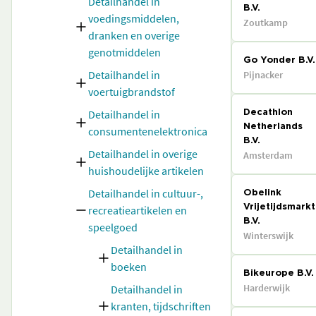
Detailhandel in
B.V.
voedingsmiddelen,
Zoutkamp
dranken en overige
genotmiddelen
Go Yonder B.V.
Detailhandel in
Pijnacker
voertuigbrandstof
Detailhandel in
Decathlon
Netherlands
consumentenelektronica
B.V.
Detailhandel in overige
Amsterdam
huishoudelijke artikelen
Detailhandel in cultuur-,
Obelink
recreatieartikelen en
Vrijetijdsmarkt
B.V.
speelgoed
Winterswijk
Detailhandel in
boeken
Bikeurope B.V.
Harderwijk
Detailhandel in
kranten, tijdschriften