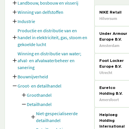
Landbouw, bosbouw en visserij
Winning van delfstoffen
NIKE Retail
Hilversum
Industrie
Productie en distributie van en
Under Armour
handel in elektriciteit, gas, stoom en
Europe B.V.
gekoelde lucht
Amsterdam
Winning en distributie van water;
afval- en afvalwaterbeheer en
Foot Locker
sanering
Europe B.V.
Utrecht
Bouwnijverheid
Groot- en detailhandel
Euretco
Groothandel
Holding B.V.
Amersfoort
Detailhandel
Niet-gespecialiseerde
Heiploeg
detailhandel
Holding
International