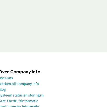
Over Company.info
Over ons
Werken bij Company.info
Blog
Systeem status en storingen
Gratis bedrijfsinformatie
Zoek branche-informatie