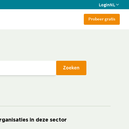
Login
NL
Probeer gratis
Zoeken
rganisaties in deze sector