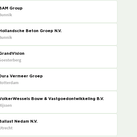
BAM Group
Bunnik
Hollandsche Beton Groep N.V.
Bunnik
GrandVision
Soesterberg
Dura Vermeer Groep
Rotterdam
VolkerWessels Bouw & Vastgoedontwikkeling B.V.
Rijssen
Ballast Nedam N.V.
Utrecht