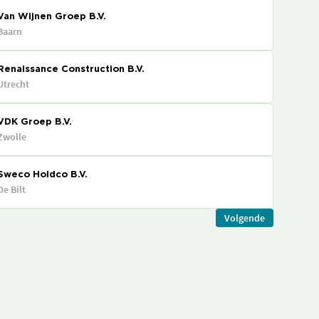
Van Wijnen Groep B.V.
Baarn
Renaissance Construction B.V.
Utrecht
VDK Groep B.V.
Zwolle
Sweco Holdco B.V.
De Bilt
Volgende