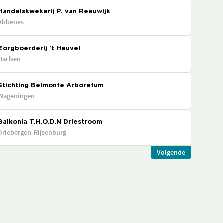
Handelskwekerij P. van Reeuwijk
Abbenes
Zorgboerderij 't Heuvel
Harfsen
Stichting Belmonte Arboretum
Wageningen
Balkonia T.H.O.D.N Driestroom
Driebergen-Rijsenburg
Volgende