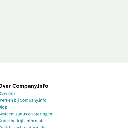
Over Company.info
Over ons
Werken bij Company.info
Blog
Systeem status en storingen
Gratis bedrijfsinformatie
Zoek branche-informatie