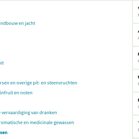
landbouw en jacht
it
rsen en overige pit- en steenvruchten
infruit en noten
 vervaardiging van dranken
aromatische en medicinale gewassen
ssen