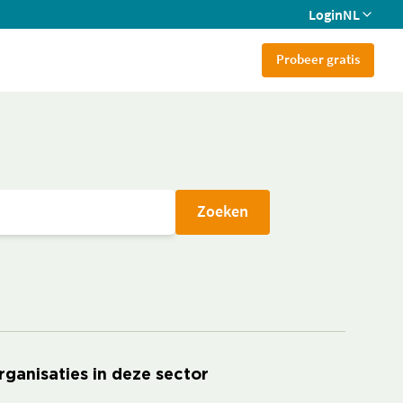
Login
NL
Probeer gratis
Zoeken
rganisaties in deze sector