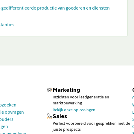
t-gedifferentieerde productie van goederen en diensten
stanties
Marketing
Inzichten voor leadgeneratie en
marktbewerking
opzoeken
Bekijk onze oplossingen
tie opvragen
Sales
houders
Perfect voorbereid voor gesprekken met de
agen
juiste prospects
nieuws volgen