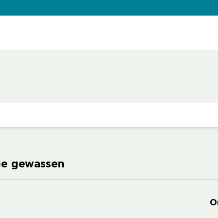
ige gewassen
O