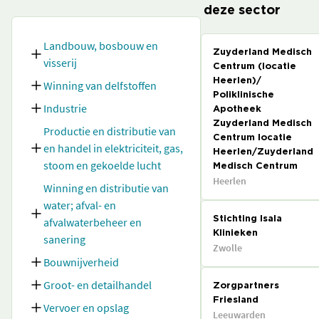
deze sector
Landbouw, bosbouw en
Zuyderland Medisch
visserij
Centrum (locatie
Heerlen)/
Winning van delfstoffen
Poliklinische
Industrie
Apotheek
Zuyderland Medisch
Productie en distributie van
Centrum locatie
en handel in elektriciteit, gas,
Heerlen/Zuyderland
stoom en gekoelde lucht
Medisch Centrum
Heerlen
Winning en distributie van
water; afval- en
afvalwaterbeheer en
Stichting Isala
Klinieken
sanering
Zwolle
Bouwnijverheid
Groot- en detailhandel
Zorgpartners
Friesland
Vervoer en opslag
Leeuwarden