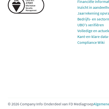
Financiële informa
Inzicht in aandeel
Jaarrekening opvr
Bedrijfs- en sector
UBO's verifiëren
Volledige en actuel
Kant-en-klare data-
Compliance Wiki
© 2026 Company Info
|
Onderdeel van
FD Mediagroep
Algemene