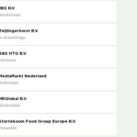
JBS N.V.
Amstelveen
Teijlingerhorst B.V.
's-Gravenhage
B&S HTG B.V.
Farmsum
MediaMarkt Nederland
Rotterdam
MEGlobal B.V.
Amsterdam
Storteboom Food Group Europe B.V.
Zeewolde