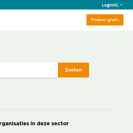
Login
NL
Probeer gratis
Zoeken
rganisaties in deze sector