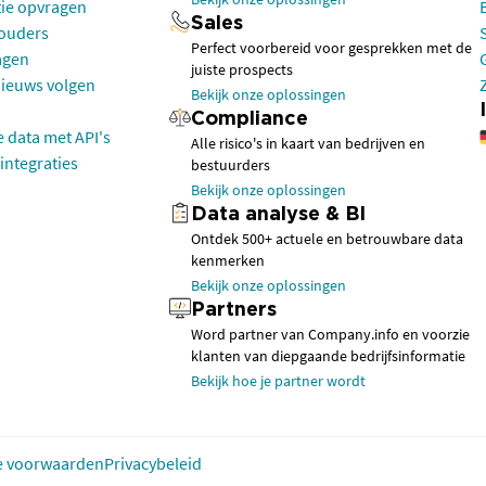
tie opvragen
Sales
houders
Perfect voorbereid voor gesprekken met de
agen
juiste prospects
nieuws volgen
Bekijk onze oplossingen
Compliance
e data met API's
Alle risico's in kaart van bedrijven en
integraties
bestuurders
Bekijk onze oplossingen
Data analyse & BI
Ontdek 500+ actuele en betrouwbare data
kenmerken
Bekijk onze oplossingen
Partners
Word partner van Company.info en voorzie
klanten van diepgaande bedrijfsinformatie
Bekijk hoe je partner wordt
 voorwaarden
Privacybeleid