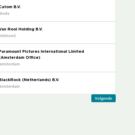
Catom B.V.
Breda
Van Rooi Holding B.V.
Helmond
Paramount Pictures International Limited
(Amsterdam Office)
Amsterdam
BlackRock (Netherlands) B.V.
Amsterdam
Volgende