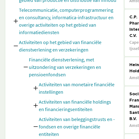
gebied van productie en distributie van inhoud
Ams
Telecommunicatie, computerprogrammering
en consultancy, informatica-infrastructuur en
C.P.
overige activiteiten op het gebied van
Phar
Inte
informatiediensten
C.V.
Activiteiten op het gebied van financiële
Cape
Ijssel
dienstverlening en verzekeringen
Financiële dienstverlening, met
Hei
uitzondering van verzekeringen en
Hold
pensioenfondsen
Ams
Activiteiten van monetaire financiële
instellingen
Soc
Activiteiten van financiële holdings
Fran
Manu
en financieringsentiteiten
Sant
Activiteiten van beleggingstrusts en -
B.V.
Ams
fondsen en overige financiële
entiteiten