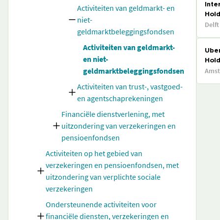
Inte
Activiteiten van geldmarkt- en
Hold
niet-
Delft
geldmarktbeleggingsfondsen
Activiteiten van geldmarkt-
Ube
en niet-
Hold
geldmarktbeleggingsfondsen
Ams
Activiteiten van trust-, vastgoed-
en agentschaprekeningen
Financiële dienstverlening, met
uitzondering van verzekeringen en
pensioenfondsen
Activiteiten op het gebied van
verzekeringen en pensioenfondsen, met
uitzondering van verplichte sociale
verzekeringen
Ondersteunende activiteiten voor
financiële diensten, verzekeringen en