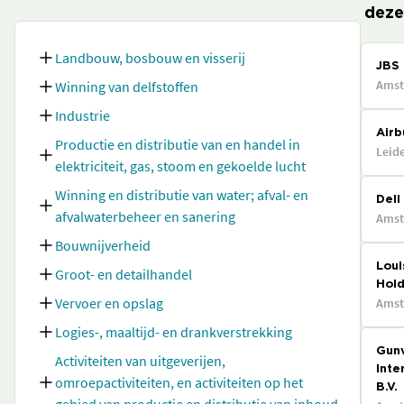
deze
Landbouw, bosbouw en visserij
JBS 
Amst
Winning van delfstoffen
Industrie
Airb
Productie en distributie van en handel in
Leid
elektriciteit, gas, stoom en gekoelde lucht
Winning en distributie van water; afval- en
Dell
afvalwaterbeheer en sanering
Ams
Bouwnijverheid
Loui
Groot- en detailhandel
Hold
Vervoer en opslag
Ams
Logies-, maaltijd- en drankverstrekking
Gun
Activiteiten van uitgeverijen,
Inte
omroepactiviteiten, en activiteiten op het
B.V.