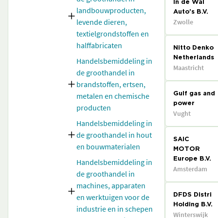
In de Wal
landbouwproducten,
Auto's B.V.
levende dieren,
Zwolle
textielgrondstoffen en
halffabricaten
Nitto Denko
Netherlands
Handelsbemiddeling in
Maastricht
de groothandel in
brandstoffen, ertsen,
metalen en chemische
Gulf gas and
power
producten
Vught
Handelsbemiddeling in
de groothandel in hout
SAIC
en bouwmaterialen
MOTOR
Europe B.V.
Handelsbemiddeling in
Amsterdam
de groothandel in
machines, apparaten
en werktuigen voor de
DFDS Distri
Holding B.V.
industrie en in schepen
Winterswijk