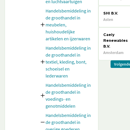
en luchtvaartuigen
Handelsbemiddeling in
SHI B.V.
de groothandel in
Asten
meubelen,
huishoudelijke
Caely
artikelen en ijzerwaren
Renewables
Handelsbemiddeling in
B.V.
Amsterdam
de groothandel in
textiel, kleding, bont,
Volgend
schoeisel en
lederwaren
Handelsbemiddeling in
de groothandel in
voedings- en
genotmiddelen
Handelsbemiddeling in
de groothandel in
overige goederen