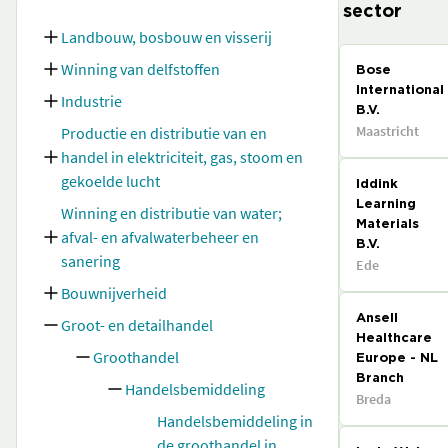
sector
Landbouw, bosbouw en visserij
Winning van delfstoffen
Bose
International
Industrie
B.V.
Maastricht
Productie en distributie van en
handel in elektriciteit, gas, stoom en
gekoelde lucht
Iddink
Learning
Winning en distributie van water;
Materials
afval- en afvalwaterbeheer en
B.V.
sanering
Ede
Bouwnijverheid
Ansell
Groot- en detailhandel
Healthcare
Groothandel
Europe - NL
Branch
Handelsbemiddeling
Breda
Handelsbemiddeling in
de groothandel in