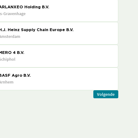
ARLANXEO Holding B.V.
's-Gravenhage
H.J. Heinz Supply Chain Europe B.V.
Amsterdam
MERO 4 B.V.
Schiphol
BASF Agro B.V.
Arnhem
Volgende