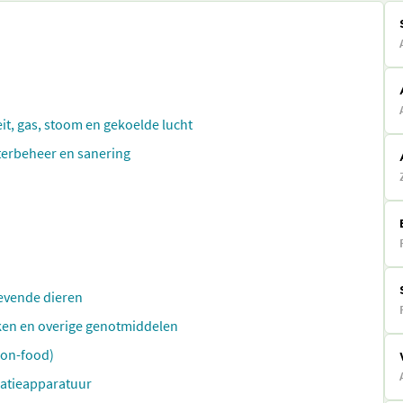
eit, gas, stoom en gekoelde lucht
aterbeheer en sanering
evende dieren
ken en overige genotmiddelen
non-food)
catieapparatuur