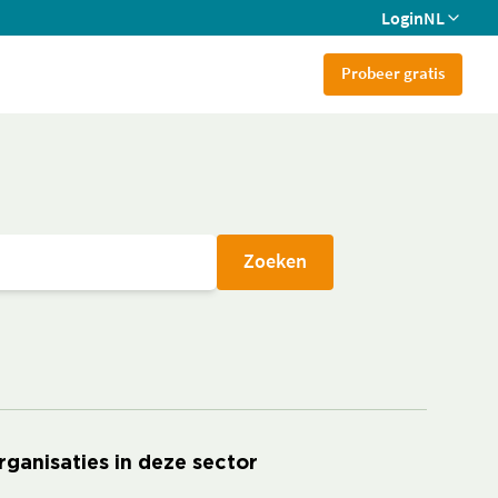
Login
NL
Probeer gratis
Zoeken
rganisaties in deze sector