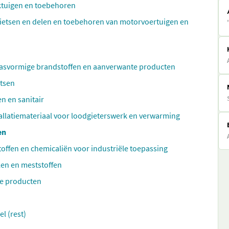
ktuigen en toebehoren
ietsen en delen en toebehoren van motorvoertuigen en
 gasvormige brandstoffen en aanverwante producten
rtsen
n en sanitair
tallatiemateriaal voor loodgieterswerk en verwarming
en
ffen en chemicaliën voor industriële toepassing
len en meststoffen
re producten
l (rest)