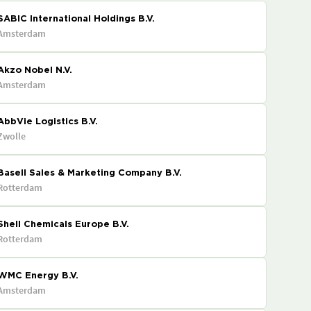
SABIC International Holdings B.V.
Amsterdam
Akzo Nobel N.V.
Amsterdam
AbbVie Logistics B.V.
Zwolle
Basell Sales & Marketing Company B.V.
Rotterdam
Shell Chemicals Europe B.V.
Rotterdam
WMC Energy B.V.
Amsterdam