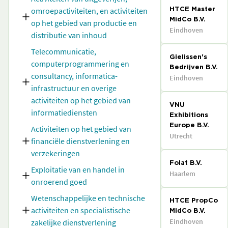
omroepactiviteiten, en activiteiten
HTCE Master
MidCo B.V.
op het gebied van productie en
Eindhoven
distributie van inhoud
Telecommunicatie,
Gielissen's
computerprogrammering en
Bedrijven B.V.
consultancy, informatica-
Eindhoven
infrastructuur en overige
activiteiten op het gebied van
VNU
informatiediensten
Exhibitions
Europe B.V.
Activiteiten op het gebied van
Utrecht
financiële dienstverlening en
verzekeringen
Folat B.V.
Exploitatie van en handel in
Haarlem
onroerend goed
Wetenschappelijke en technische
HTCE PropCo
activiteiten en specialistische
MidCo B.V.
Eindhoven
zakelijke dienstverlening