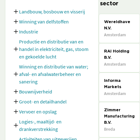
sector
Landbouw, bosbouw en visserij
Winning van delfstoffen
Wereldhave
N.V.
Industrie
Amsterdam
Productie en distributie van en
handel in elektriciteit, gas, stoom
RAI Holding
en gekoelde lucht
B.V.
Amsterdam
Winning en distributie van water;
afval- en afvalwaterbeheer en
sanering
Informa
Markets
Bouwnijverheid
Amsterdam
Groot- en detailhandel
Vervoer en opslag
Zimmer
Manufacturing
Logies-, maaltijd- en
B.V.
drankverstrekking
Breda
Activiteiten van uitgeverijen,