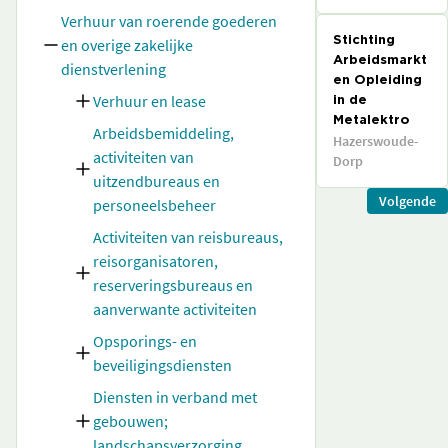
Verhuur van roerende goederen
en overige zakelijke
Stichting
Arbeidsmarkt
dienstverlening
en Opleiding
Verhuur en lease
in de
Metalektro
Arbeidsbemiddeling,
Hazerswoude-
activiteiten van
Dorp
uitzendbureaus en
Volgende
personeelsbeheer
Activiteiten van reisbureaus,
reisorganisatoren,
reserveringsbureaus en
aanverwante activiteiten
Opsporings- en
beveiligingsdiensten
Diensten in verband met
gebouwen;
landschapsverzorging