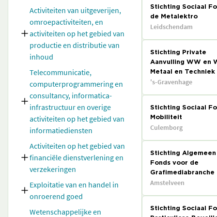
Stichting Sociaal Fo
Activiteiten van uitgeverijen,
de Metalektro
omroepactiviteiten, en
Leidschendam
activiteiten op het gebied van
productie en distributie van
Stichting Private
inhoud
Aanvulling WW en
Telecommunicatie,
Metaal en Techniek
's-Gravenhage
computerprogrammering en
consultancy, informatica-
infrastructuur en overige
Stichting Sociaal F
activiteiten op het gebied van
Mobiliteit
Culemborg
informatiediensten
Activiteiten op het gebied van
Stichting Algemeen
financiële dienstverlening en
Fonds voor de
verzekeringen
Grafimediabranche
Amstelveen
Exploitatie van en handel in
onroerend goed
Stichting Sociaal F
Wetenschappelijke en