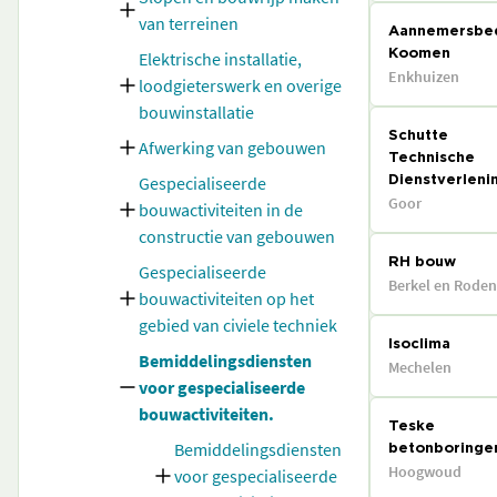
van terreinen
Aannemersbed
Elektrische installatie,
Koomen
Enkhuizen
loodgieterswerk en overige
bouwinstallatie
Schutte
Afwerking van gebouwen
Technische
Gespecialiseerde
Dienstverleni
Goor
bouwactiviteiten in de
constructie van gebouwen
RH bouw
Gespecialiseerde
Berkel en Roden
bouwactiviteiten op het
gebied van civiele techniek
Isoclima
Bemiddelingsdiensten
Mechelen
voor gespecialiseerde
bouwactiviteiten.
Teske
Bemiddelingsdiensten
betonboringe
Hoogwoud
voor gespecialiseerde