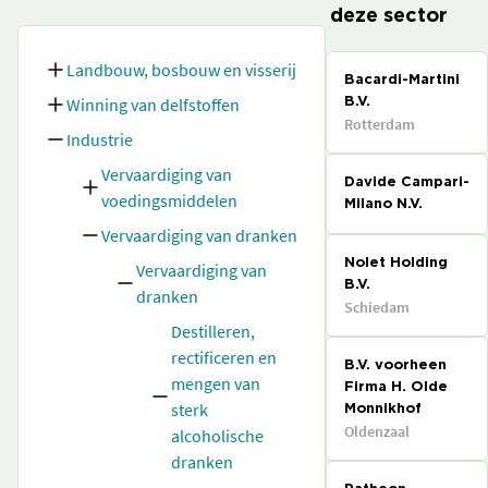
deze sector
Landbouw, bosbouw en visserij
Bacardi-Martini
Winning van delfstoffen
B.V.
Rotterdam
Industrie
Vervaardiging van
Davide Campari-
voedingsmiddelen
Milano N.V.
Vervaardiging van dranken
Nolet Holding
Vervaardiging van
B.V.
dranken
Schiedam
Destilleren,
rectificeren en
B.V. voorheen
mengen van
Firma H. Olde
sterk
Monnikhof
Oldenzaal
alcoholische
dranken