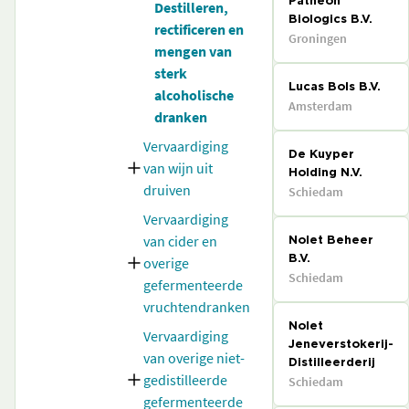
Patheon
Destilleren,
Biologics B.V.
rectificeren en
Groningen
mengen van
sterk
Lucas Bols B.V.
alcoholische
Amsterdam
dranken
Vervaardiging
De Kuyper
van wijn uit
Holding N.V.
druiven
Schiedam
Vervaardiging
van cider en
Nolet Beheer
overige
B.V.
Schiedam
gefermenteerde
vruchtendranken
Nolet
Vervaardiging
Jeneverstokerij-
van overige niet-
Distilleerderij
gedistilleerde
Schiedam
gefermenteerde