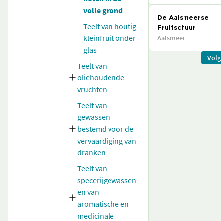
volle grond
De Aalsmeerse
Teelt van houtig
Fruitschuur
kleinfruit onder
Aalsmeer
glas
Vol
Teelt van
oliehoudende
vruchten
Teelt van
gewassen
bestemd voor de
vervaardiging van
dranken
Teelt van
specerijgewassen
en van
aromatische en
medicinale