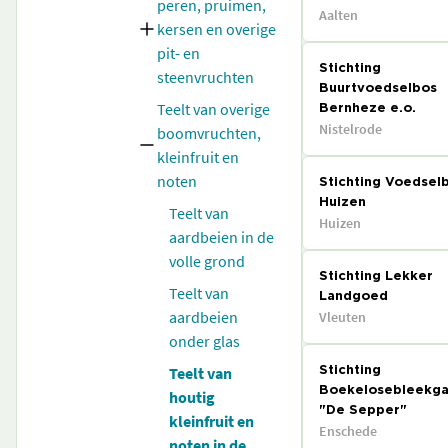
peren, pruimen,
Aalten
kersen en overige
pit- en
Stichting
steenvruchten
Buurtvoedselbos
Teelt van overige
Bernheze e.o.
Nistelrode
boomvruchten,
kleinfruit en
noten
Stichting Voedsel
Huizen
Teelt van
Huizen
aardbeien in de
volle grond
Stichting Lekker
Teelt van
Landgoed
aardbeien
Vleuten
onder glas
Teelt van
Stichting
Boekelosebleekga
houtig
"De Sepper"
kleinfruit en
Enschede
noten in de