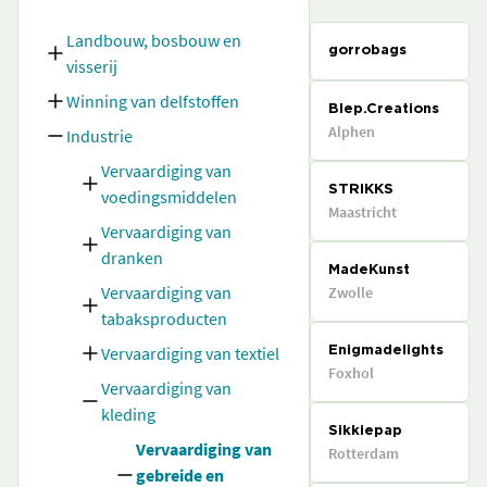
Landbouw, bosbouw en
gorrobags
visserij
Winning van delfstoffen
Blep.Creations
Alphen
Industrie
Vervaardiging van
STRIKKS
voedingsmiddelen
Maastricht
Vervaardiging van
dranken
MadeKunst
Vervaardiging van
Zwolle
tabaksproducten
Vervaardiging van textiel
Enigmadelights
Foxhol
Vervaardiging van
kleding
Sikkiepap
Vervaardiging van
Rotterdam
gebreide en