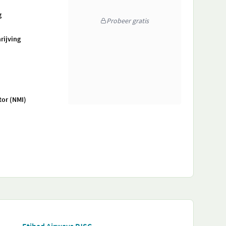
g
Probeer gratis
rijving
tor (NMI)