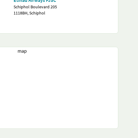
Etihad Airways PJSC
Schiphol Boulevard 205
1118BH, Schiphol
map