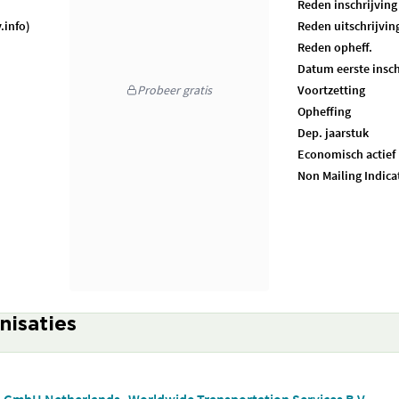
Reden inschrijving
.info)
Reden uitschrijvin
Reden opheff.
Datum eerste insch
Probeer gratis
Voortzetting
Opheffing
Dep. jaarstuk
Economisch actief
Non Mailing Indica
nisaties