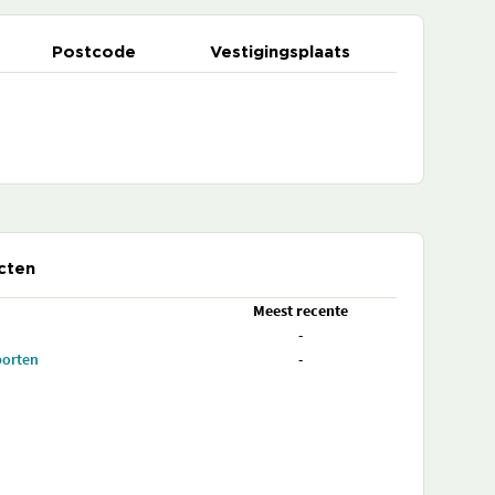
Postcode
Vestigingsplaats
cten
Meest recente
-
porten
-