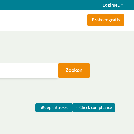
Login
NL
Probeer gratis
Zoeken
Koop uittreksel
Check compliance