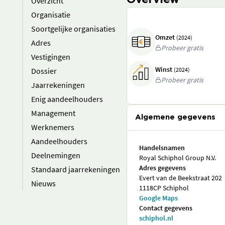
Overview
Overzicht
Organisatie
Soortgelijke organisaties
Omzet
(2024)
Adres
Probeer gratis
Vestigingen
Winst
Dossier
(2024)
Probeer gratis
Jaarrekeningen
Enig aandeelhouders
Management
Algemene gegevens
Werknemers
Aandeelhouders
Handelsnamen
Deelnemingen
Royal Schiphol Group N.V.
Adres gegevens
Standaard jaarrekeningen
Evert van de Beekstraat 202
Nieuws
1118CP Schiphol
Google Maps
Contact gegevens
schiphol.nl