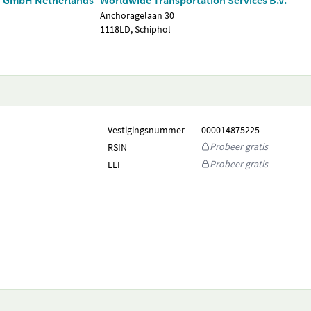
on GmbH Netherlands
Worldwide Transportation Services B.V.
Anchoragelaan 30
1118LD, Schiphol
Vestigingsnummer
000014875225
Probeer gratis
RSIN
Probeer gratis
LEI