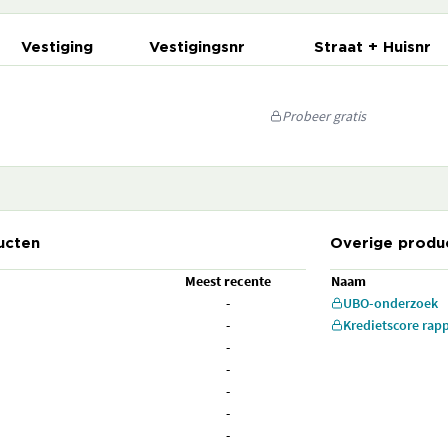
Vestiging
Vestigingsnr
Straat + Huisnr
Probeer gratis
ucten
Overige produ
Meest recente
Naam
-
UBO-onderzoek
-
Kredietscore rap
-
-
-
-
-