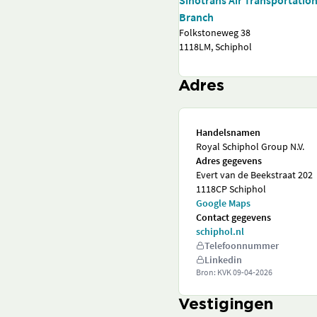
Sinotrans Air Transportati
Branch
Folkstoneweg 38
1118LM, Schiphol
Adres
Handelsnamen
Royal Schiphol Group N.V.
Adres gegevens
Evert van de Beekstraat 202
1118CP Schiphol
Google Maps
Contact gegevens
schiphol.nl
Telefoonnummer
Linkedin
Bron: KVK
09-04-2026
Vestigingen