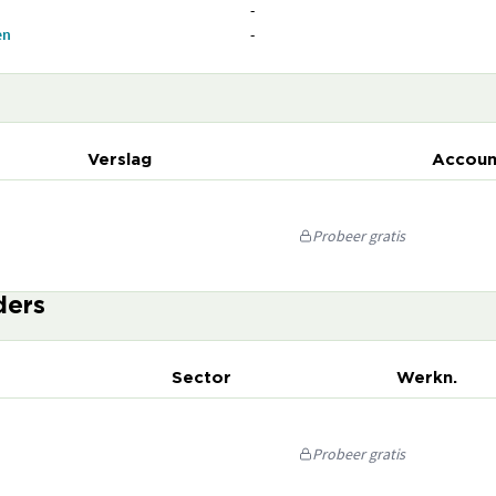
-
en
-
Verslag
Accoun
Probeer gratis
ders
Sector
Werkn.
Probeer gratis