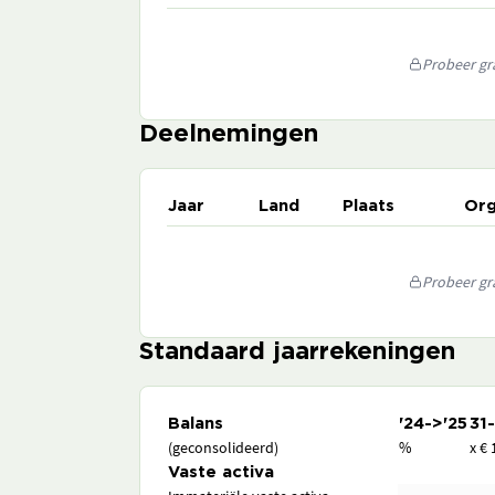
Probeer gra
Deelnemingen
Jaar
Land
Plaats
Org
Probeer gra
Standaard jaarrekeningen
Balans
'24->'25
31
(geconsolideerd)
%
x € 
Vaste activa