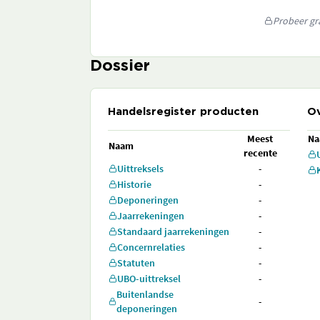
Probeer gra
Dossier
Handelsregister producten
Ov
Meest
N
Naam
recente
Uittreksels
-
Historie
-
Deponeringen
-
Jaarrekeningen
-
Standaard jaarrekeningen
-
Concernrelaties
-
Statuten
-
UBO-uittreksel
-
Buitenlandse
-
deponeringen