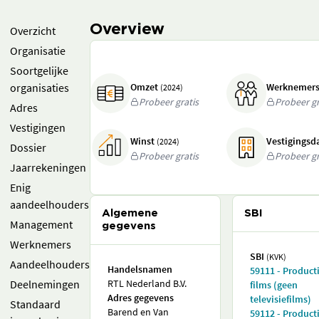
Overview
Overzicht
Organisatie
Soortgelijke
organisaties
Omzet
Werknemer
(2024)
Probeer gratis
Probeer gr
Adres
Vestigingen
Winst
Vestigings
(2024)
Dossier
Probeer gratis
Probeer gr
Jaarrekeningen
Enig
aandeelhouders
Algemene
SBI
Management
gegevens
Werknemers
SBI
(KVK)
Aandeelhouders
Handelsnamen
59111 - Product
Deelnemingen
RTL Nederland B.V.
films (geen
Adres gegevens
televisiefilms)
Standaard
Barend en Van
59112 - Product