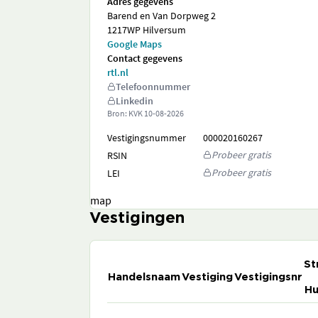
Adres gegevens
Barend en Van Dorpweg 2
1217WP Hilversum
Google Maps
Contact gegevens
rtl.nl
Telefoonnummer
Linkedin
Bron: KVK
10-08-2026
Vestigingsnummer
000020160267
Probeer gratis
RSIN
Probeer gratis
LEI
map
Vestigingen
St
Handelsnaam
Vestiging
Vestigingsnr
Hu