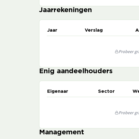
Jaarrekeningen
Jaar
Verslag
A
Probeer gra
Enig aandeelhouders
Eigenaar
Sector
We
Probeer gra
Management