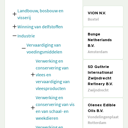
Landbouw, bosbouw en
VION N.V.
visserij
Boxtel
Winning van delfstoffen
Industrie
Bunge
Netherlands
Vervaardiging van
B.V.
voedingsmiddelen
Amsterdam
Verwerking en
conservering van
SD Guthrie
International
vlees en
Zwijndrecht
vervaardiging van
Refinery B.V.
vleesproducten
Zwijndrecht
Verwerking en
conservering van vis
Olenex Edible
en van schaal- en
Oils B.V.
Vondelingenplaat
weekdieren
Rotterdam
Verwerking en