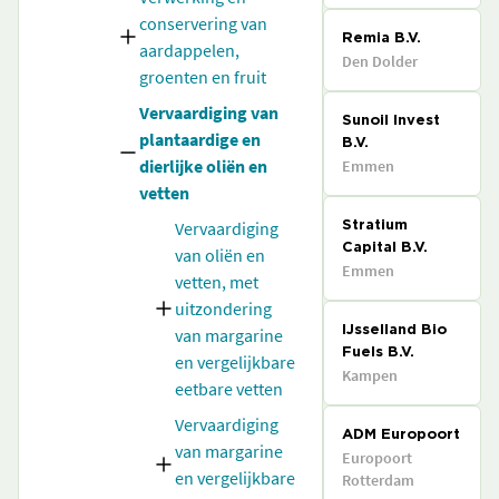
conservering van
Remia B.V.
aardappelen,
Den Dolder
groenten en fruit
Vervaardiging van
Sunoil Invest
plantaardige en
B.V.
dierlijke oliën en
Emmen
vetten
Vervaardiging
Stratium
Capital B.V.
van oliën en
Emmen
vetten, met
uitzondering
van margarine
IJsselland Bio
Fuels B.V.
en vergelijkbare
Kampen
eetbare vetten
Vervaardiging
ADM Europoort
van margarine
Europoort
en vergelijkbare
Rotterdam