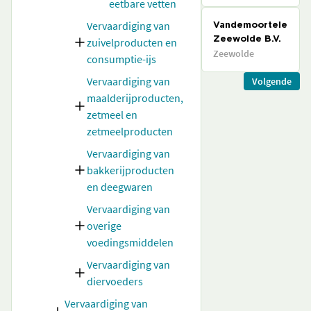
eetbare vetten
Vervaardiging van
Vandemoortele
zuivelproducten en
Zeewolde B.V.
Zeewolde
consumptie-ijs
Vervaardiging van
Volgende
maalderijproducten,
zetmeel en
zetmeelproducten
Vervaardiging van
bakkerijproducten
en deegwaren
Vervaardiging van
overige
voedingsmiddelen
Vervaardiging van
diervoeders
Vervaardiging van