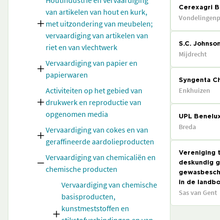
Houtindustrie en vervaardiging
Cerexagri B.
van artikelen van hout en kurk,
Vondelingenp
met uitzondering van meubelen;
vervaardiging van artikelen van
S.C. Johnson
riet en van vlechtwerk
Mijdrecht
Vervaardiging van papier en
papierwaren
Syngenta Ch
Activiteiten op het gebied van
Enkhuizen
drukwerk en reproductie van
opgenomen media
UPL Benelux
Breda
Vervaardiging van cokes en van
geraffineerde aardolieproducten
Vereniging 
Vervaardiging van chemicaliën en
deskundig g
chemische producten
gewasbesch
Vervaardiging van chemische
in de landb
Sas van Gent
basisproducten,
kunstmeststoffen en