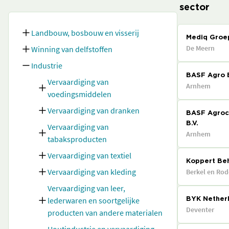
sector
Landbouw, bosbouw en visserij
Mediq Groe
De Meern
Winning van delfstoffen
Industrie
BASF Agro B
Vervaardiging van
Arnhem
voedingsmiddelen
Vervaardiging van dranken
BASF Agroc
B.V.
Vervaardiging van
Arnhem
tabaksproducten
Vervaardiging van textiel
Koppert Beh
Vervaardiging van kleding
Berkel en Rod
Vervaardiging van leer,
lederwaren en soortgelijke
BYK Netherl
Deventer
producten van andere materialen