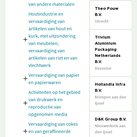
van andere materialen
Theo Pouw
Houtindustrie en
B.V.
vervaardiging van
Utrecht
artikelen van hout en
kurk, met uitzondering
Trivium
van meubelen;
Aluminium
vervaardiging van
Packaging
Netherlands
artikelen van riet en van
B.V.
vlechtwerk
Deventer
Vervaardiging van papier
en papierwaren
Hollandia Infra
Activiteiten op het gebied
B.V.
Krimpen aan den
van drukwerk en
Ijssel
reproductie van
opgenomen media
D&K Group B.V.
Vervaardiging van cokes
Nieuwerkerk aan
en van geraffineerde
den Ijssel