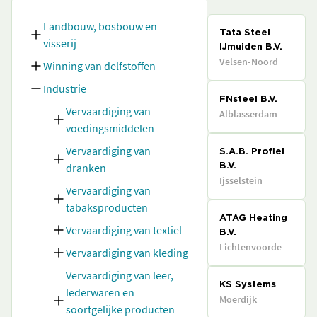
Landbouw, bosbouw en
Tata Steel
visserij
IJmuiden B.V.
Velsen-Noord
Winning van delfstoffen
Industrie
FNsteel B.V.
Vervaardiging van
Alblasserdam
voedingsmiddelen
Vervaardiging van
S.A.B. Profiel
dranken
B.V.
Ijsselstein
Vervaardiging van
tabaksproducten
ATAG Heating
Vervaardiging van textiel
B.V.
Lichtenvoorde
Vervaardiging van kleding
Vervaardiging van leer,
KS Systems
lederwaren en
Moerdijk
soortgelijke producten