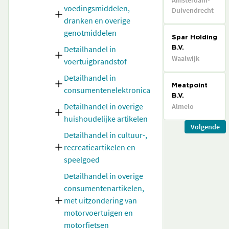
Amsterdam-
voedingsmiddelen,
Duivendrecht
dranken en overige
genotmiddelen
Spar Holding
Detailhandel in
B.V.
Waalwijk
voertuigbrandstof
Detailhandel in
Meatpoint
consumentenelektronica
B.V.
Detailhandel in overige
Almelo
huishoudelijke artikelen
Volgende
Detailhandel in cultuur-,
recreatieartikelen en
speelgoed
Detailhandel in overige
consumentenartikelen,
met uitzondering van
motorvoertuigen en
motorfietsen