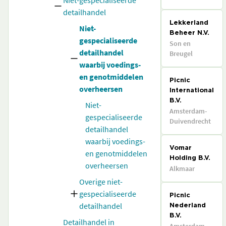
Niet-gespecialiseerde
detailhandel
Lekkerland
Niet-
Beheer N.V.
gespecialiseerde
Son en
detailhandel
Breugel
waarbij voedings-
en genotmiddelen
Picnic
overheersen
International
B.V.
Niet-
Amsterdam-
gespecialiseerde
Duivendrecht
detailhandel
waarbij voedings-
Vomar
en genotmiddelen
Holding B.V.
overheersen
Alkmaar
Overige niet-
gespecialiseerde
Picnic
detailhandel
Nederland
B.V.
Detailhandel in