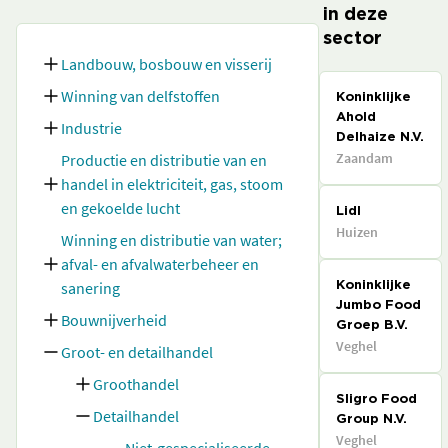
in deze
sector
Landbouw, bosbouw en visserij
Winning van delfstoffen
Koninklijke
Ahold
Industrie
Delhaize N.V.
Zaandam
Productie en distributie van en
handel in elektriciteit, gas, stoom
en gekoelde lucht
Lidl
Huizen
Winning en distributie van water;
afval- en afvalwaterbeheer en
sanering
Koninklijke
Jumbo Food
Bouwnijverheid
Groep B.V.
Veghel
Groot- en detailhandel
Groothandel
Sligro Food
Detailhandel
Group N.V.
Veghel