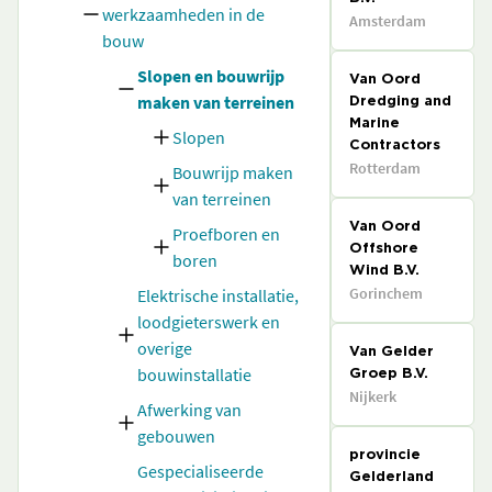
werkzaamheden in de
Amsterdam
bouw
Slopen en bouwrijp
Van Oord
maken van terreinen
Dredging and
Marine
Slopen
Contractors
Rotterdam
Bouwrijp maken
van terreinen
Van Oord
Proefboren en
Offshore
boren
Wind B.V.
Gorinchem
Elektrische installatie,
loodgieterswerk en
overige
Van Gelder
bouwinstallatie
Groep B.V.
Nijkerk
Afwerking van
gebouwen
provincie
Gespecialiseerde
Gelderland