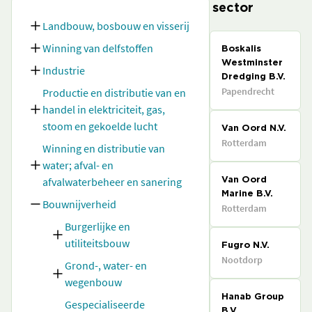
sector
Landbouw, bosbouw en visserij
Winning van delfstoffen
Boskalis
Westminster
Industrie
Dredging B.V.
Papendrecht
Productie en distributie van en
handel in elektriciteit, gas,
stoom en gekoelde lucht
Van Oord N.V.
Rotterdam
Winning en distributie van
water; afval- en
afvalwaterbeheer en sanering
Van Oord
Marine B.V.
Bouwnijverheid
Rotterdam
Burgerlijke en
utiliteitsbouw
Fugro N.V.
Nootdorp
Grond-, water- en
wegenbouw
Hanab Group
Gespecialiseerde
B.V.