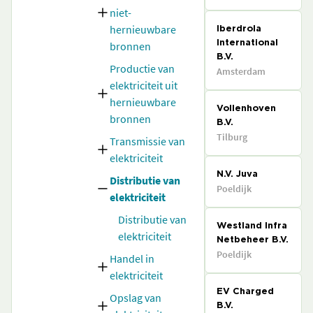
niet-
hernieuwbare
Iberdrola
bronnen
International
B.V.
Productie van
Amsterdam
elektriciteit uit
hernieuwbare
Vollenhoven
bronnen
B.V.
Tilburg
Transmissie van
elektriciteit
N.V. Juva
Distributie van
Poeldijk
elektriciteit
Distributie van
Westland Infra
elektriciteit
Netbeheer B.V.
Poeldijk
Handel in
elektriciteit
EV Charged
Opslag van
B.V.