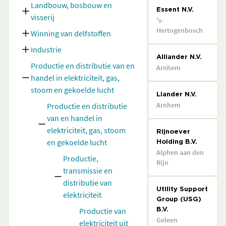
Landbouw, bosbouw en
Essent N.V.
visserij
's-
Hertogenbosch
Winning van delfstoffen
Industrie
Alliander N.V.
Productie en distributie van en
Arnhem
handel in elektriciteit, gas,
stoom en gekoelde lucht
Liander N.V.
Arnhem
Productie en distributie
van en handel in
elektriciteit, gas, stoom
Rijnoever
en gekoelde lucht
Holding B.V.
Alphen aan den
Productie,
Rijn
transmissie en
distributie van
Utility Support
elektriciteit
Group (USG)
Productie van
B.V.
Geleen
elektriciteit uit