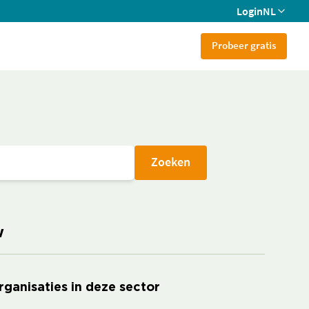
Login
NL
Probeer gratis
Zoeken
w
rganisaties in deze sector