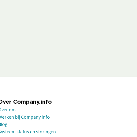
Over Company.info
Over ons
Werken bij Company.info
Blog
Systeem status en storingen