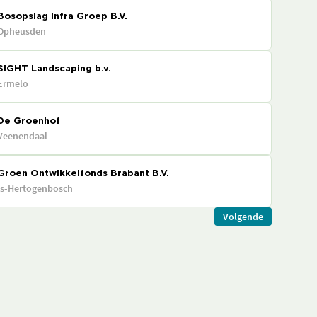
Bosopslag Infra Groep B.V.
Opheusden
SIGHT Landscaping b.v.
Ermelo
De Groenhof
Veenendaal
Groen Ontwikkelfonds Brabant B.V.
's-Hertogenbosch
Volgende