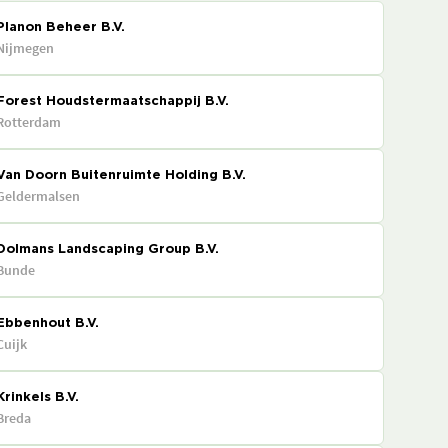
Planon Beheer B.V.
Nijmegen
Forest Houdstermaatschappij B.V.
Rotterdam
Van Doorn Buitenruimte Holding B.V.
Geldermalsen
Dolmans Landscaping Group B.V.
Bunde
Ebbenhout B.V.
Cuijk
Krinkels B.V.
Breda