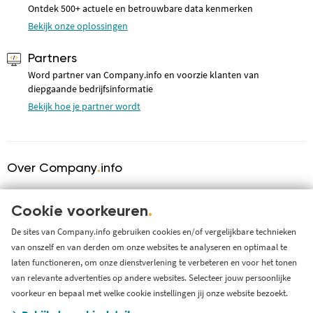
Ontdek 500+ actuele en betrouwbare data kenmerken
Bekijk onze oplossingen
Partners
Word partner van Company.info en voorzie klanten van
diepgaande bedrijfsinformatie
Bekijk hoe je partner wordt
Over Company
.
info
Over ons
KVK serviceprovider
Cookie voorkeuren
.
Werken bij Company.info
De sites van Company.info gebruiken cookies en/of vergelijkbare technieken
van onszelf en van derden om onze websites te analyseren en optimaal te
Blog
laten functioneren, om onze dienstverlening te verbeteren en voor het tonen
Support
van relevante advertenties op andere websites. Selecteer jouw persoonlijke
Systeem status en storingen
voorkeur en bepaal met welke cookie instellingen jij onze website bezoekt.
Gratis bedrijfsinformatie