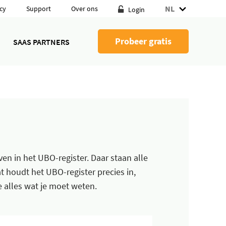
NL
cy
Support
Over ons
Login
Probeer gratis
SAAS PARTNERS
en in het UBO-register. Daar staan alle
 houdt het UBO-register precies in,
e alles wat je moet weten.