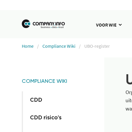
VOOR WIE
Home
Compliance Wiki
UBO-register
COMPLIANCE WIKI
Or
ui
CDD
wa
CDD risico’s