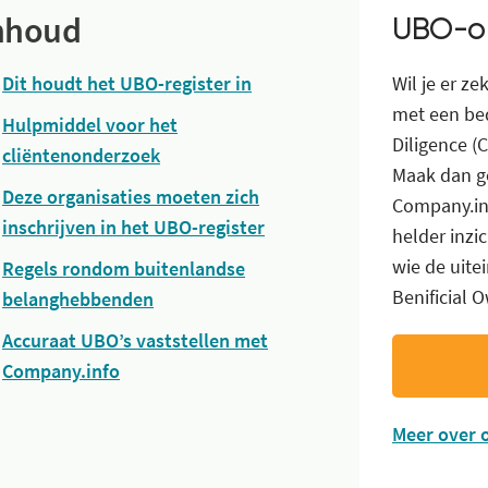
nhoud
UBO-o
Dit houdt het UBO-register in
Wil je er z
met een be
Hulpmiddel voor het
Diligence (
cliëntenonderzoek
Maak dan g
Deze organisaties moeten zich
Company.inf
inschrijven in het UBO-register
helder inzic
wie de uite
Regels rondom buitenlandse
Benificial O
belanghebbenden
Accuraat UBO’s vaststellen met
Company.info
Meer over 