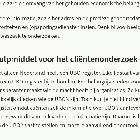
De aard en omvang van het gehouden economische belang 
dere informatie, zoals het adres en de precieze geboorted
toriteiten en (opsporings)diensten inzien. Denk bijvoorbee
twaszaak te onderzoeken.
ulpmiddel voor het cliëntenonderzoek
et alleen Nederland heeft een UBO-register. Elke lidstaat va
 een UBO-register bij te houden. Een belangrijke reden voor
ansparanter maakt wie de macht heeft bij organisaties. Zo kun
kkelijk checken wie de UBO’s zijn. Toch kun je niet blind v
gister, omdat cliënten zelf de informatie over UBO’s aanleve
aude, want dit kan ook verkeerde informatie zijn. Daarom is
 de UBO’s vast te stellen en moet je aanvullend onderzoek 