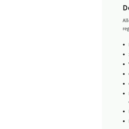
D
Al
re