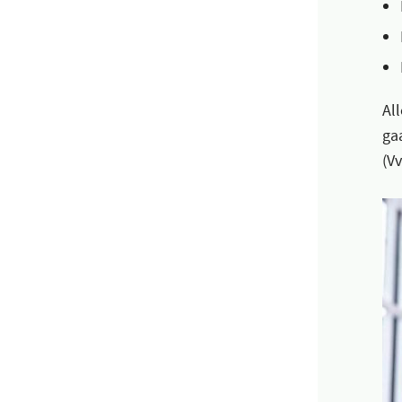
Al
ga
(Vv