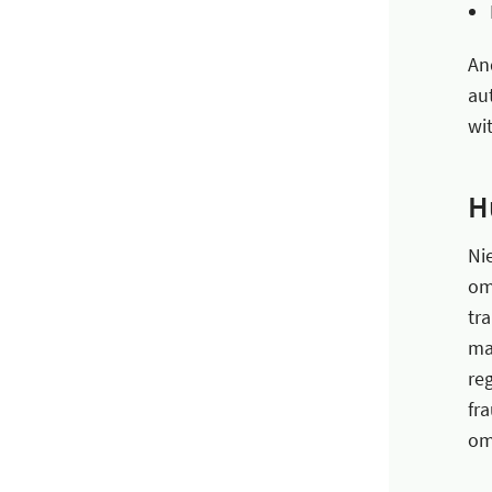
An
au
wi
H
Ni
om
tr
ma
re
fr
om