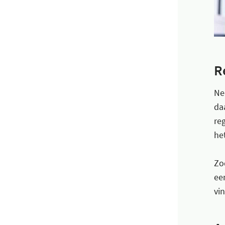
R
Ne
da
re
he
Zo
ee
vi