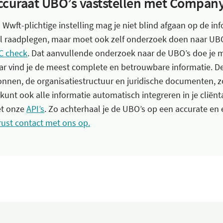
ccuraat UBO’s vaststellen met Company
s Wwft-plichtige instelling mag je niet blind afgaan op de in
l raadplegen, maar moet ook zelf onderzoek doen naar UBO’
C check
. Dat aanvullende onderzoek naar de UBO’s doe je 
ar vind je de meest complete en betrouwbare informatie. De
onnen, de organisatiestructuur en juridische documenten, zoa
 kunt ook alle informatie automatisch integreren in je clië
t onze
API’s
. Zo achterhaal je de UBO’s op een accurate en 
rust contact met ons op.