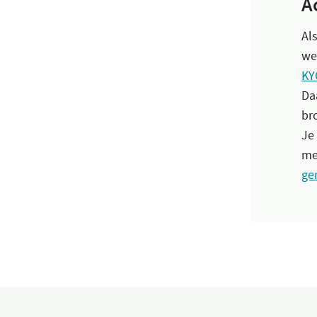
A
Al
we
KY
Da
br
Je
me
ge