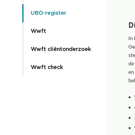
UBO-register
D
Wwft
In
Ow
Wwft cliëntonderzoek
st
de
Wwft check
en
be