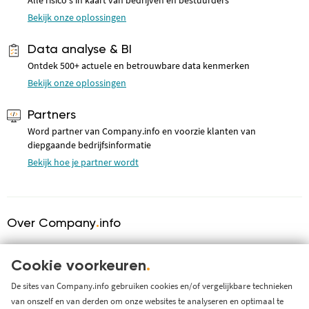
Bekijk onze oplossingen
Data analyse & BI
Ontdek 500+ actuele en betrouwbare data kenmerken
Bekijk onze oplossingen
Partners
Word partner van Company.info en voorzie klanten van
diepgaande bedrijfsinformatie
Bekijk hoe je partner wordt
Over Company
.
info
Over ons
KVK serviceprovider
Cookie voorkeuren
.
Werken bij Company.info
De sites van Company.info gebruiken cookies en/of vergelijkbare technieken
van onszelf en van derden om onze websites te analyseren en optimaal te
Blog