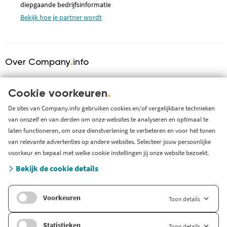
diepgaande bedrijfsinformatie
Bekijk hoe je partner wordt
Over Company
.
info
Over ons
KVK serviceprovider
Cookie voorkeuren
.
Werken bij Company.info
De sites van Company.info gebruiken cookies en/of vergelijkbare technieken
van onszelf en van derden om onze websites te analyseren en optimaal te
Blog
laten functioneren, om onze dienstverlening te verbeteren en voor het tonen
Support
van relevante advertenties op andere websites. Selecteer jouw persoonlijke
Systeem status en storingen
voorkeur en bepaal met welke cookie instellingen jij onze website bezoekt.
Gratis bedrijfsinformatie
Bekijk de cookie details
Zoek branche-informatie
Voorkeuren
Toon details
Internationaal
Company.info Deutschland
Statistieken
Toon details