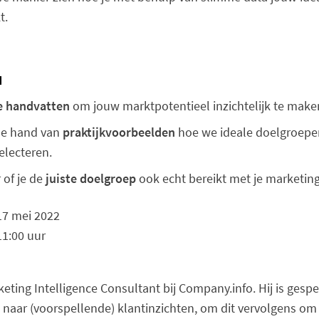
t.
a
e handvatten
om jouw marktpotentieel inzichtelijk te make
de hand van
praktijkvoorbeelden
hoe we ideale doelgroepen
lecteren.
of je de
juiste doelgroep
ook echt bereikt met je marketing
17 mei 2022
11:00 uur
keting Intelligence Consultant bij Company.info. Hij is gespe
 naar (voorspellende) klantinzichten, om dit vervolgens om 