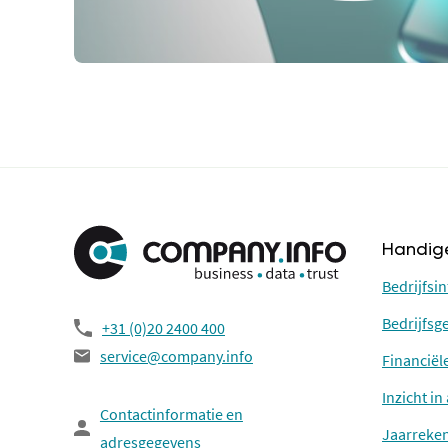
Handige
Bedrijfsi
Bedrijfs
+31 (0)20 2400 400
service@company.info
Financiël
Inzicht i
Contactinformatie en
Jaarreke
adresgegevens