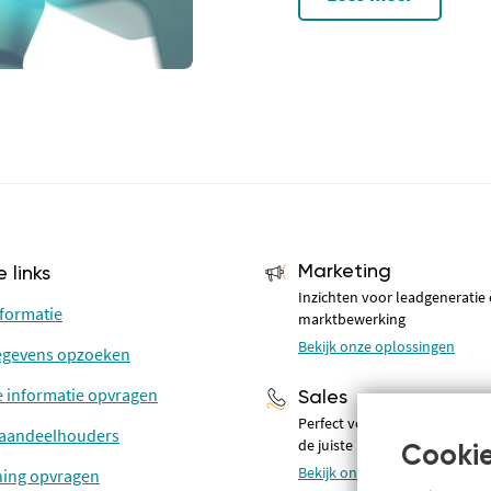
Marketing
 links
Inzichten voor leadgeneratie
nformatie
marktbewerking
Bekijk onze oplossingen
gegevens opzoeken
e informatie opvragen
Sales
Perfect voorbereid voor ges
n aandeelhouders
de juiste prospects
Cookie
Bekijk onze oplossingen
ning opvragen