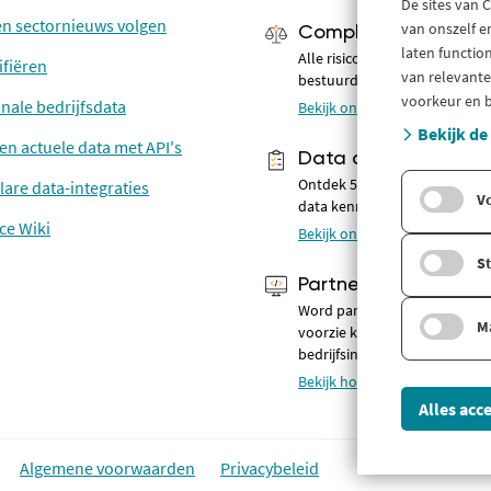
De sites van 
 en sectornieuws volgen
van onszelf e
Compliance
laten functio
Alle risico's in kaart van bedr
ifiëren
van relevante
bestuurders
voorkeur en b
onale bedrijfsdata
Bekijk onze oplossingen
Bekijk de
 en actuele data met API's
Data analyse & BI
Ontdek 500+ actuele en betr
lare data-integraties
V
data kenmerken
ce Wiki
Bekijk onze oplossingen
St
Partners
Word partner van Company.i
M
voorzie klanten van diepgaa
bedrijfsinformatie
Bekijk hoe je partner wordt
Alles acc
Algemene voorwaarden
Privacybeleid