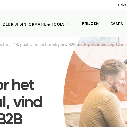
Priva
PRIJZEN
CASES
BEDRIJFSINFORMATIE & TOOLS
webinar ‘Bepaal, vind én bereik jouw B2B marktpotentieel’ op 17 me
r het
, vind
 B2B