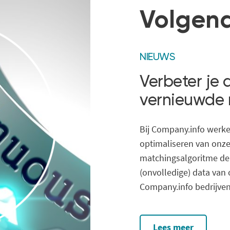
Volgend
NIEUWS
Verbeter je 
vernieuwde 
Bij Company.info werk
optimaliseren van onze
matchingsalgoritme de
(onvolledige) data va
Company.info bedrijven
Lees meer