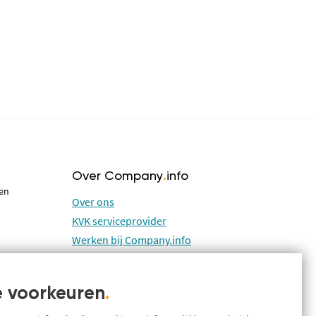
Over Company
.
info
 en
Over ons
KVK serviceprovider
Werken bij Company.info
Blog
prekken met
Support
 voorkeuren
.
Systeem status en storingen