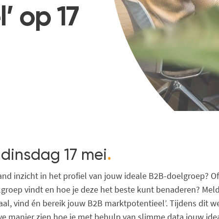
’ op 17
dinsdag 17 mei
.
aand inzicht in het profiel van jouw ideale B2B-doelgroep? Of
lgroep vindt en hoe je deze het beste kunt benaderen? Meld
al, vind én bereik jouw B2B marktpotentieel’. Tijdens dit w
eve manier zien hoe je met behulp van slimme data jouw ide