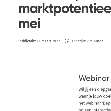
marktpotentieel
mei
Publicatie:
11 maart 2022
Leestijd: 2 minuten
Webinar 
Wil jij een diepg
waar je jouw doe
het webinar ‘Bepa
op een interacti