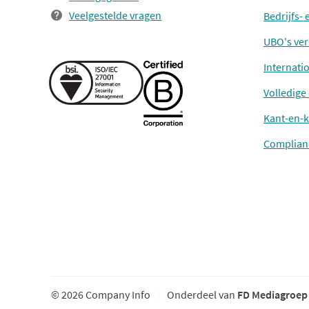
Veelgestelde vragen
Bedrijfs-
UBO's ver
Internati
Volledige
Kant-en-k
Complian
© 2026 Company Info
Onderdeel van
FD Mediagroep