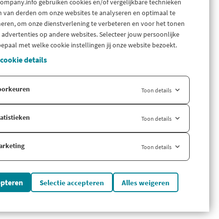
Gratis bedrijfsinformatie
Company.info gebruiken cookies en/of vergelijkbare technieken
n van derden om onze websites te analyseren en optimaal te
Zoek branche-informatie
neren, om onze dienstverlening te verbeteren en voor het tonen
ijven en
 advertenties op andere websites. Selecteer jouw persoonlijke
Internationaal
epaal met welke cookie instellingen jij onze website bezoekt.
Company.info Deutschland
 cookie details
Company.info English
ouwbare
oorkeuren
Toon details
atistieken
Toon details
nfo en
arketing
Toon details
nde
epteren
Selectie accepteren
Alles weigeren