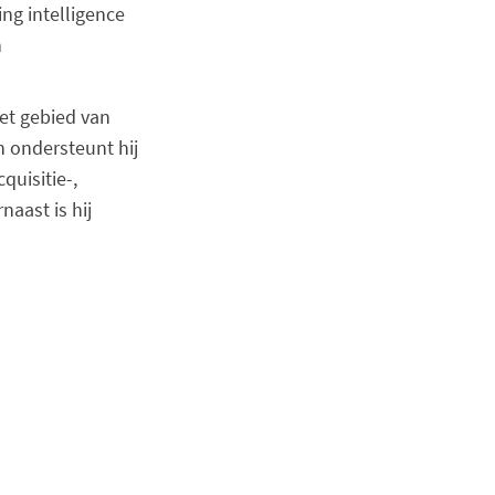
ng intelligence
n
het gebied van
n ondersteunt hij
quisitie-,
naast is hij