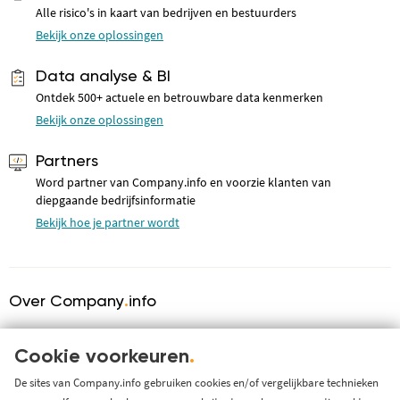
Alle risico's in kaart van bedrijven en bestuurders
Bekijk onze oplossingen
Data analyse & BI
Ontdek 500+ actuele en betrouwbare data kenmerken
Bekijk onze oplossingen
Partners
Word partner van Company.info en voorzie klanten van
diepgaande bedrijfsinformatie
Bekijk hoe je partner wordt
Over Company
.
info
Over ons
Cookie voorkeuren
.
KVK serviceprovider
Werken bij Company.info
De sites van Company.info gebruiken cookies en/of vergelijkbare technieken