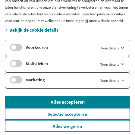
van onszelf en van derden om onze websites te analyseren en optimaal te
Blog
laten functioneren, om onze dienstverlening te verbeteren en voor het tonen
Support
van relevante advertenties op andere websites. Selecteer jouw persoonlijke
Systeem status en storingen
voorkeur en bepaal met welke cookie instellingen jij onze website bezoekt.
Gratis bedrijfsinformatie
Bekijk de cookie details
Zoek branche-informatie
Voorkeuren
Toon details
Internationaal
Company.info Deutschland
Statistieken
Toon details
Company.info English
Marketing
Toon details
© 2026 Company Info
Alles accepteren
Onderdeel van
FD Mediagroep
Algemene voorwaarden
Selectie accepteren
Privacybeleid
Alles weigeren