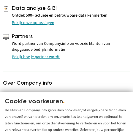
Data analyse & BI
Ontdek 500+ actuele en betrouwbare data kenmerken
Bekijk onze oplossingen
Partners
Word partner van Company.info en voorzie klanten van
diepgaande bedrijfsinformatie
Bekijk hoe je partner wordt
Over Company
.
info
Over ons
Cookie voorkeuren
.
KVK serviceprovider
Werken bij Company.info
De sites van Company.info gebruiken cookies en/of vergelijkbare technieken
van onszelf en van derden om onze websites te analyseren en optimaal te
Blog
laten functioneren, om onze dienstverlening te verbeteren en voor het tonen
Support
van relevante advertenties op andere websites. Selecteer jouw persoonlijke