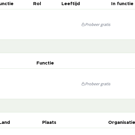
unctie
Rol
Leeftijd
In functie
Probeer gratis
Functie
Probeer gratis
Land
Plaats
Organisati