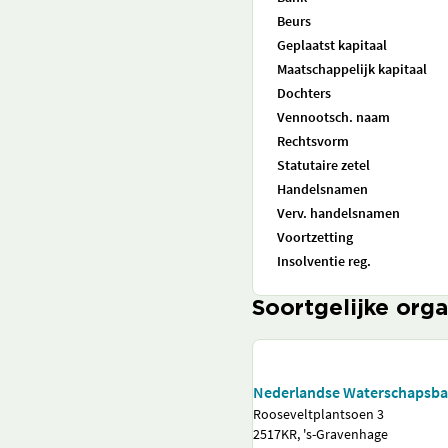
Beurs
Geplaatst kapitaal
Maatschappelijk kapitaal
Dochters
Vennootsch. naam
Rechtsvorm
Statutaire zetel
Handelsnamen
Verv. handelsnamen
Voortzetting
Insolventie reg.
Soortgelijke orga
Nederlandse Waterschapsba
Rooseveltplantsoen 3
2517KR, 's-Gravenhage