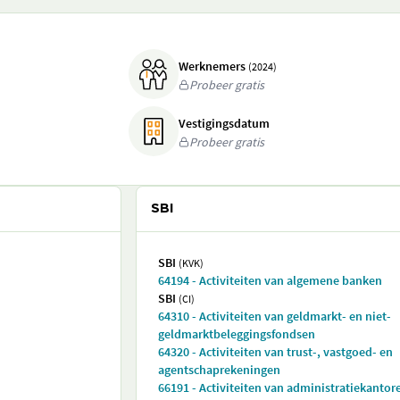
Werknemers
(2024)
Probeer gratis
Vestigingsdatum
Probeer gratis
SBI
SBI
(KVK)
64194 - Activiteiten van algemene banken
SBI
(CI)
64310 - Activiteiten van geldmarkt- en niet-
geldmarktbeleggingsfondsen
64320 - Activiteiten van trust-, vastgoed- en
agentschaprekeningen
66191 - Activiteiten van administratiekantor