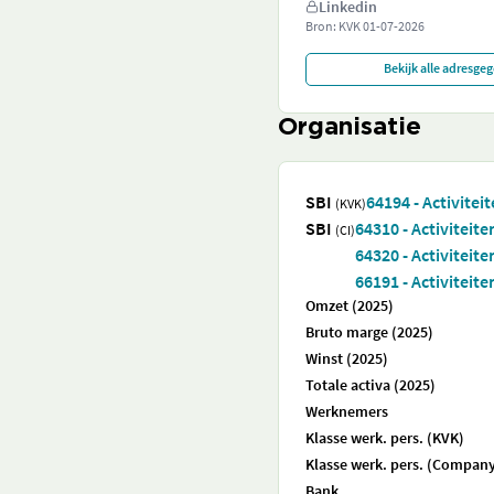
Linkedin
Bron: KVK
01-07-2026
Bekijk alle adresge
Organisatie
SBI
64194 - Activite
(KVK)
SBI
64310 - Activiteit
(CI)
64320 - Activiteit
66191 - Activiteit
Omzet (2025)
Bruto marge (2025)
Winst (2025)
Totale activa (2025)
Werknemers
Klasse werk. pers. (KVK)
Klasse werk. pers. (Company
Bank