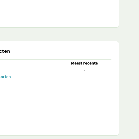
cten
Meest recente
-
porten
-