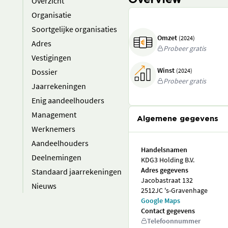
Overview
Overzicht
Organisatie
Soortgelijke organisaties
Omzet
(2024)
Adres
Probeer gratis
Vestigingen
Winst
Dossier
(2024)
Probeer gratis
Jaarrekeningen
Enig aandeelhouders
Management
Algemene gegevens
Werknemers
Aandeelhouders
Handelsnamen
Deelnemingen
KDG3 Holding B.V.
Adres gegevens
Standaard jaarrekeningen
Jacobastraat 132
Nieuws
2512JC 's-Gravenhage
Google Maps
Contact gegevens
Telefoonnummer