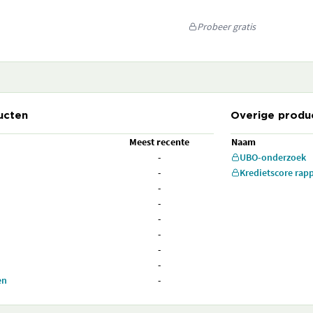
Probeer gratis
ucten
Overige produ
Meest recente
Naam
-
UBO-onderzoek
-
Kredietscore rap
-
-
-
-
-
-
en
-