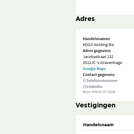
Adres
Handelsnamen
KDG3 Holding B.V.
Adres gegevens
Jacobastraat 132
2512JC 's-Gravenhage
Google Maps
Contact gegevens
Telefoonnummer
Linkedin
Bron: KVK
01-07-2026
Vestigingen
Handelsnaam