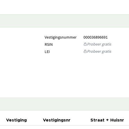
Vestigingsnummer
000036896691
Probeer gratis
RSIN
Probeer gratis
LEI
Vestiging
Vestigingsnr
Straat + Huisnr