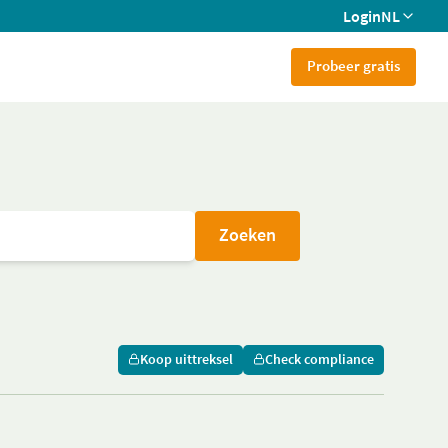
Login
NL
Probeer gratis
Zoeken
Koop uittreksel
Check compliance