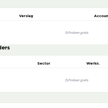
Verslag
Accoun
Probeer gratis
ders
Sector
Werkn.
Probeer gratis