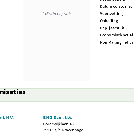
Datum eerste insch
Probeer gratis
Voortzetting
Opheffing
Dep. jaarstuk
Economisch actief
Non Mailing Indica
nisaties
nk N.V.
BNG Bank N.V.
Bordewijklaan 18
2591XR, 's-Gravenhage