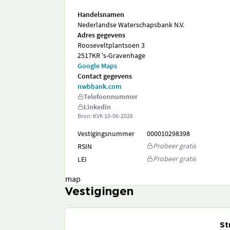
Handelsnamen
Nederlandse Waterschapsbank N.V.
Adres gegevens
Rooseveltplantsoen 3
2517KR 's-Gravenhage
Google Maps
Contact gegevens
nwbbank.com
Telefoonnummer
Linkedin
Bron: KVK
10-06-2026
Vestigingsnummer
000010298398
Probeer gratis
RSIN
Probeer gratis
LEI
map
Vestigingen
St