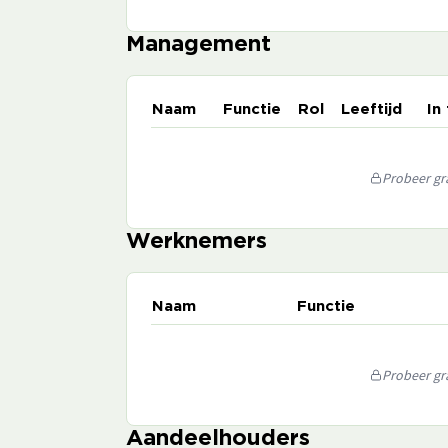
Management
Naam
Functie
Rol
Leeftijd
In
Probeer gra
Werknemers
Naam
Functie
Probeer gra
Aandeelhouders