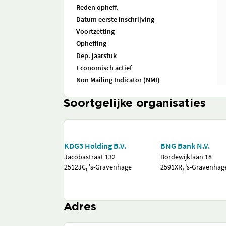
Reden opheff.
Datum eerste inschrijving
Voortzetting
Opheffing
Dep. jaarstuk
Economisch actief
Non Mailing Indicator (NMI)
Soortgelijke organisaties
KDG3 Holding B.V.
BNG Bank N.V.
Jacobastraat 132
Bordewijklaan 18
2512JC, 's-Gravenhage
2591XR, 's-Gravenhag
Adres