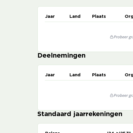
Jaar
Land
Plaats
Org
Probeer gra
Deelnemingen
Jaar
Land
Plaats
Org
Probeer gra
Standaard jaarrekeningen