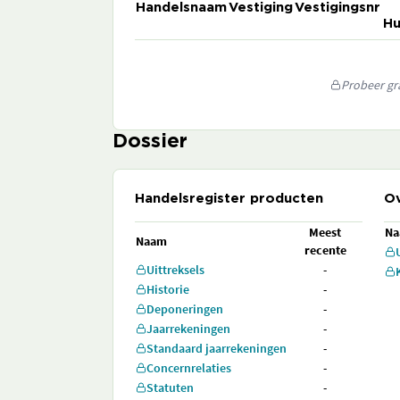
Handelsnaam
Vestiging
Vestigingsnr
Hu
Probeer gra
Dossier
Handelsregister producten
Ov
Meest
N
Naam
recente
Uittreksels
-
Historie
-
Deponeringen
-
Jaarrekeningen
-
Standaard jaarrekeningen
-
Concernrelaties
-
Statuten
-