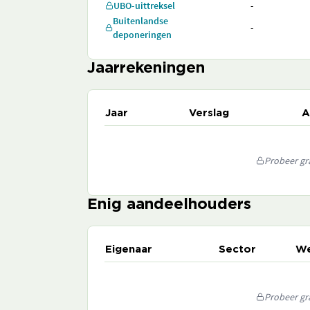
UBO-uittreksel
-
Buitenlandse
-
deponeringen
Jaarrekeningen
Jaar
Verslag
A
Probeer gra
Enig aandeelhouders
Eigenaar
Sector
We
Probeer gra