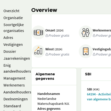
Overview
Overzicht
Organisatie
Soortgelijke
organisaties
Omzet
Werknemer
(2024)
Probeer gratis
Probeer gr
Adres
Vestigingen
Winst
Vestigings
(2024)
Dossier
Probeer gratis
Probeer gr
Jaarrekeningen
Enig
aandeelhouders
Algemene
SBI
Management
gegevens
Werknemers
SBI
(KVK)
Aandeelhouders
Handelsnamen
64194 - Activite
Deelnemingen
Nederlandse
van algemene 
Waterschapsbank N.V.
Standaard
Adres gegevens