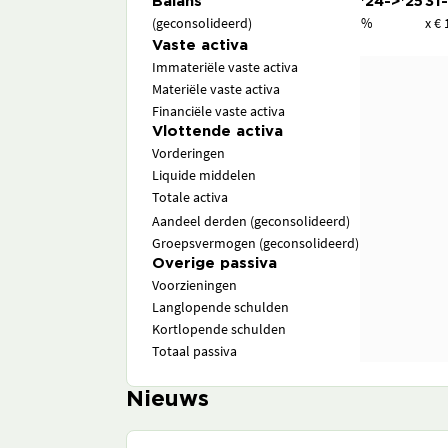
Balans
'24->'25
31
(geconsolideerd)
%
x € 
Vaste activa
Immateriële vaste activa
Materiële vaste activa
Financiële vaste activa
Vlottende activa
Vorderingen
Liquide middelen
Totale activa
Aandeel derden (geconsolideerd)
Groepsvermogen (geconsolideerd)
Overige passiva
Voorzieningen
Langlopende schulden
Kortlopende schulden
Totaal passiva
Nieuws