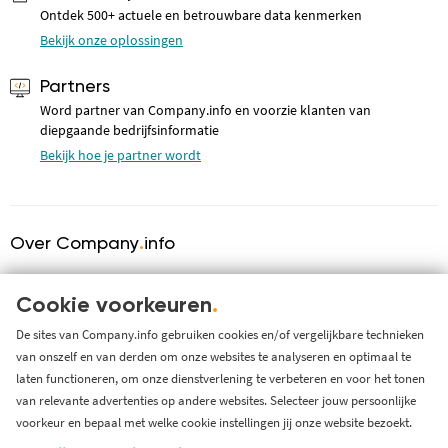
Ontdek 500+ actuele en betrouwbare data kenmerken
Bekijk onze oplossingen
Partners
Word partner van Company.info en voorzie klanten van
diepgaande bedrijfsinformatie
Bekijk hoe je partner wordt
Over Company
.
info
Over ons
KVK serviceprovider
Cookie voorkeuren
.
Werken bij Company.info
De sites van Company.info gebruiken cookies en/of vergelijkbare technieken
van onszelf en van derden om onze websites te analyseren en optimaal te
Blog
laten functioneren, om onze dienstverlening te verbeteren en voor het tonen
Support
van relevante advertenties op andere websites. Selecteer jouw persoonlijke
Systeem status en storingen
voorkeur en bepaal met welke cookie instellingen jij onze website bezoekt.
Gratis bedrijfsinformatie