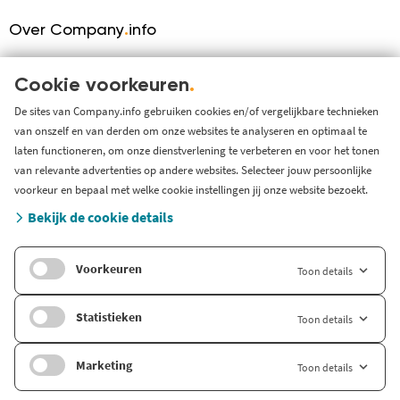
Over Company
.
info
Over ons
KVK serviceprovider
Cookie voorkeuren
.
Werken bij Company.info
De sites van Company.info gebruiken cookies en/of vergelijkbare technieken
van onszelf en van derden om onze websites te analyseren en optimaal te
Blog
laten functioneren, om onze dienstverlening te verbeteren en voor het tonen
Support
van relevante advertenties op andere websites. Selecteer jouw persoonlijke
Systeem status en storingen
voorkeur en bepaal met welke cookie instellingen jij onze website bezoekt.
Gratis bedrijfsinformatie
Bekijk de cookie details
Zoek branche-informatie
Voorkeuren
Toon details
Internationaal
Company.info Deutschland
Statistieken
Toon details
Company.info English
Marketing
Toon details