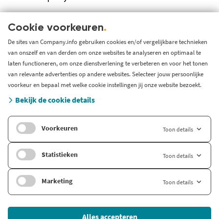
Over ons
KVK serviceprovider
Cookie voorkeuren
.
Werken bij Company.info
De sites van Company.info gebruiken cookies en/of vergelijkbare technieken
van onszelf en van derden om onze websites te analyseren en optimaal te
Blog
laten functioneren, om onze dienstverlening te verbeteren en voor het tonen
Support
van relevante advertenties op andere websites. Selecteer jouw persoonlijke
Systeem status en storingen
voorkeur en bepaal met welke cookie instellingen jij onze website bezoekt.
Gratis bedrijfsinformatie
Bekijk de cookie details
Zoek branche-informatie
Voorkeuren
Toon details
Internationaal
Company.info Deutschland
Statistieken
Toon details
Company.info English
Marketing
Toon details
© 2026 Company Info
Alles accepteren