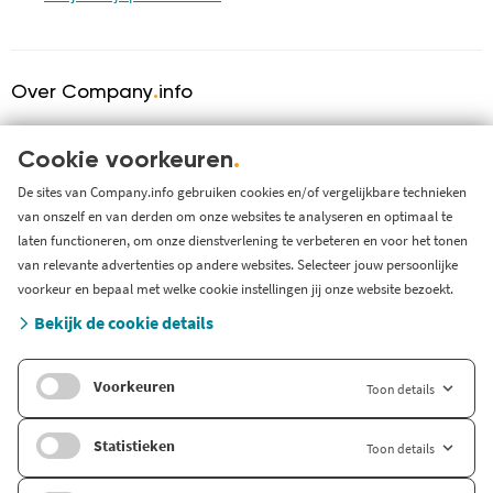
Over Company
.
info
Over ons
KVK serviceprovider
Cookie voorkeuren
.
Werken bij Company.info
De sites van Company.info gebruiken cookies en/of vergelijkbare technieken
van onszelf en van derden om onze websites te analyseren en optimaal te
Blog
laten functioneren, om onze dienstverlening te verbeteren en voor het tonen
Support
van relevante advertenties op andere websites. Selecteer jouw persoonlijke
Systeem status en storingen
voorkeur en bepaal met welke cookie instellingen jij onze website bezoekt.
Gratis bedrijfsinformatie
Bekijk de cookie details
Zoek branche-informatie
Voorkeuren
Toon details
Internationaal
Company.info Deutschland
Statistieken
Toon details
Company.info English