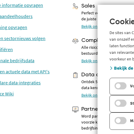
e informatie opvragen
Sales
Perfect voorbereid voor ges
n aandeelhouders
de juiste prospects
Cookie
Bekijk onze oplossingen
ning opvragen
De sites van 
 en sectornieuws volgen
van onszelf e
Compliance
laten functio
Alle risico's in kaart van bedr
ifiëren
van relevante
bestuurders
voorkeur en b
onale bedrijfsdata
Bekijk onze oplossingen
Bekijk de
 en actuele data met API's
Data analyse & BI
Ontdek 500+ actuele en betr
lare data-integraties
V
data kenmerken
ce Wiki
Bekijk onze oplossingen
St
Partners
Word partner van Company.i
M
voorzie klanten van diepgaa
bedrijfsinformatie