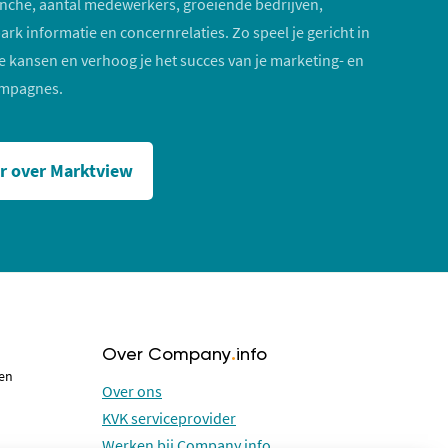
nche, aantal medewerkers, groeiende bedrijven,
rk informatie en concernrelaties. Zo speel je gericht in
e kansen en verhoog je het succes van je marketing- en
ampagnes.
r over Marktview
Over Company
.
info
 en
Over ons
KVK serviceprovider
Werken bij Company.info