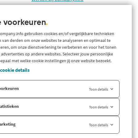
Blog
prekken met
Support
 voorkeuren
.
Systeem status en storingen
Gratis bedrijfsinformatie
Company.info gebruiken cookies en/of vergelijkbare technieken
n van derden om onze websites te analyseren en optimaal te
Zoek branche-informatie
neren, om onze dienstverlening te verbeteren en voor het tonen
ijven en
 advertenties op andere websites. Selecteer jouw persoonlijke
Internationaal
epaal met welke cookie instellingen jij onze website bezoekt.
Company.info Deutschland
 cookie details
Company.info English
ouwbare
oorkeuren
Toon details
atistieken
Toon details
nfo en
arketing
Toon details
nde