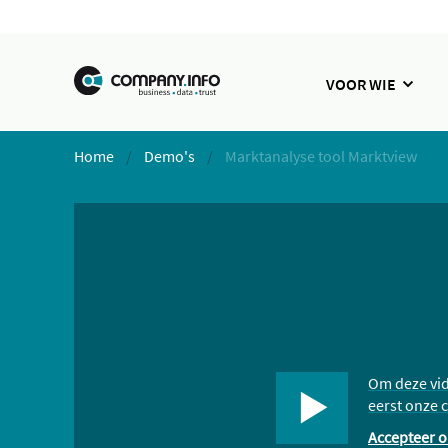
VOOR WIE
Home
Demo's
Marktanalyse tool Marktview
Om deze vid
eerst onze 
Accepteer o