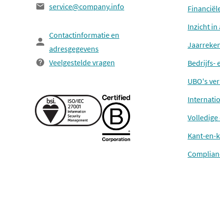
service@company.info
Financiël
Inzicht i
Contactinformatie en
Jaarreke
adresgegevens
Veelgestelde vragen
Bedrijfs-
UBO's ver
Internati
Volledige
Kant-en-k
Complian