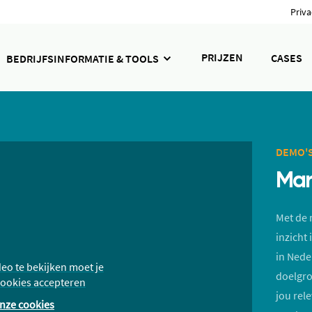
Priva
PRIJZEN
CASES
BEDRIJFSINFORMATIE & TOOLS
DEMO'
Mar
Met de 
inzicht 
in Nede
eo te bekijken moet je
doelgro
cookies accepteren
jou rel
nze cookies