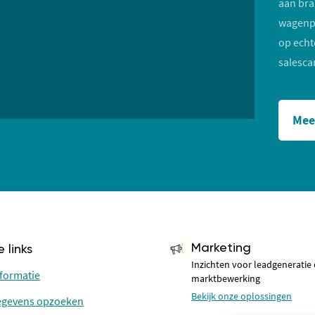
aan bra
wagenpa
op echt
salesc
Mee
Marketing
 links
Inzichten voor leadgeneratie
nformatie
marktbewerking
Bekijk onze oplossingen
gegevens opzoeken