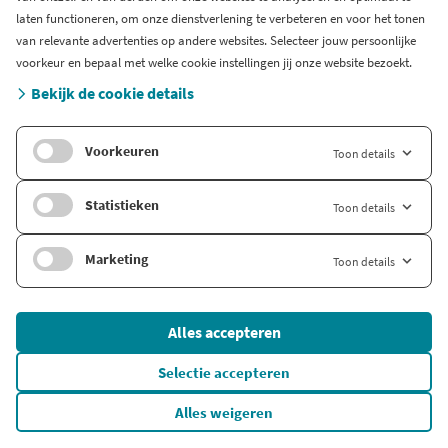
laten functioneren, om onze dienstverlening te verbeteren en voor het tonen
van relevante advertenties op andere websites. Selecteer jouw persoonlijke
voorkeur en bepaal met welke cookie instellingen jij onze website bezoekt.
Bekijk de cookie details
Voorkeuren
Toon details
Handige links
Bedrijfsinformatie
Statistieken
Toon details
Bedrijfsgegevens opzoeken
Marketing
Toon details
Financiële informatie opvragen
Inzicht in aandeelhouders
Alles accepteren
Jaarrekening opvragen
Selectie accepteren
Bedrijfs- en sectornieuws volgen
UBO's verifiëren
Alles weigeren