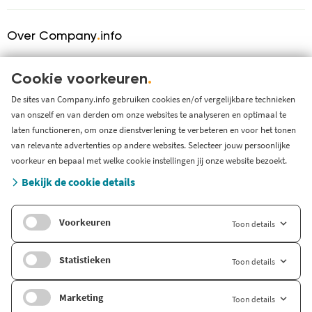
Over Company
.
info
Over ons
KVK serviceprovider
Cookie voorkeuren
.
Werken bij Company.info
De sites van Company.info gebruiken cookies en/of vergelijkbare technieken
van onszelf en van derden om onze websites te analyseren en optimaal te
Blog
laten functioneren, om onze dienstverlening te verbeteren en voor het tonen
Support
van relevante advertenties op andere websites. Selecteer jouw persoonlijke
Systeem status en storingen
voorkeur en bepaal met welke cookie instellingen jij onze website bezoekt.
Gratis bedrijfsinformatie
Bekijk de cookie details
Zoek branche-informatie
Voorkeuren
Toon details
Internationaal
Company.info Deutschland
Statistieken
Toon details
Company.info English
Marketing
Toon details