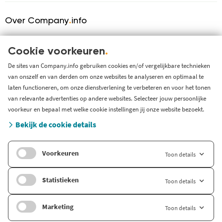
Over Company
.
info
Over ons
KVK serviceprovider
Cookie voorkeuren
.
Werken bij Company.info
De sites van Company.info gebruiken cookies en/of vergelijkbare technieken
van onszelf en van derden om onze websites te analyseren en optimaal te
Blog
laten functioneren, om onze dienstverlening te verbeteren en voor het tonen
Support
van relevante advertenties op andere websites. Selecteer jouw persoonlijke
Systeem status en storingen
voorkeur en bepaal met welke cookie instellingen jij onze website bezoekt.
Gratis bedrijfsinformatie
Bekijk de cookie details
Zoek branche-informatie
Voorkeuren
Toon details
Internationaal
Company.info Deutschland
Statistieken
Toon details
Company.info English
Marketing
Toon details