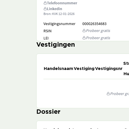
Telefoonnummer
Linkedin
Bron: KVK
12-01-2026
Vestigingsnummer
000026354683
Probeer gratis
RSIN
Probeer gratis
LEI
Vestigingen
St
Handelsnaam
Vestiging
Vestigingsnr
Hu
Probeer gra
Dossier