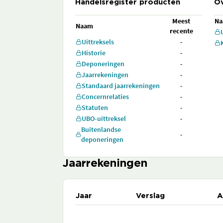
Handelsregister producten
Ov
Meest
N
Naam
recente
Uittreksels
-
Historie
-
Deponeringen
-
Jaarrekeningen
-
Standaard jaarrekeningen
-
Concernrelaties
-
Statuten
-
UBO-uittreksel
-
Buitenlandse
-
deponeringen
Jaarrekeningen
Jaar
Verslag
A