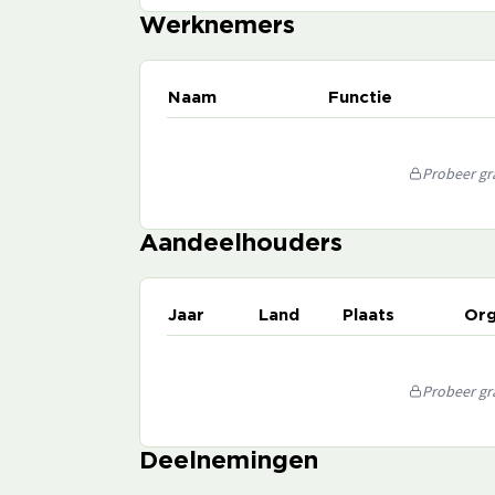
Werknemers
Naam
Functie
Probeer gra
Aandeelhouders
Jaar
Land
Plaats
Org
Probeer gra
Deelnemingen