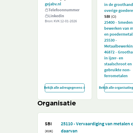
gejabv.nl
in de groothand
Telefoonnummer
overige goeder
Linkedin
SBI
(CI)
Bron: KVK
12-01-2026
25400 - Smeden
bewerken van m
en poedermetal
25530 -
Metaalbewerkin
46872 - Grooth
in ijzer- en
staalschroot en
gebruikte non-
ferrometalen
Bekijk alle adresgegevens
Bekijk alle organisati
Organisatie
SBI
25110 - Vervaardiging van metalen 
daarvan
(KVK)