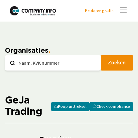
Probeer gratis
Organisaties
Zoeken
GeJa
Koop uittreksel
Check compliance
Trading