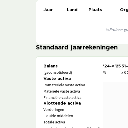
Jaar
Land
Plaats
Org
Probeer gra
Standaard jaarrekeningen
Balans
'24->'25
31
(geconsolideerd)
%
x € 
Vaste activa
Immateriële vaste activa
Materiële vaste activa
Financiële vaste activa
Vlottende activa
Vorderingen
Liquide middelen
Totale activa