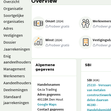
Overview
Overzicht
Organisatie
Soortgelijke
organisaties
Omzet
Werknemer
(2024)
Probeer gratis
Probeer gr
Adres
Vestigingen
Winst
Vestigings
(2024)
Dossier
Probeer gratis
Probeer gr
Jaarrekeningen
Enig
aandeelhouders
Algemene
SBI
Management
gegevens
Werknemers
SBI
(KVK)
Aandeelhouders
Handelsnamen
25110 - Vervaar
Deelnemingen
GeJa Trading
van metalen
Adres gegevens
constructiewer
Standaard
4911BK Den Hout
delen daarvan
jaarrekeningen
Google Maps
46180 -
Contact gegevens
Handelsbemidd