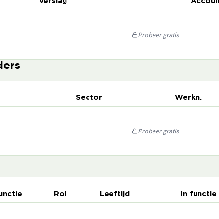
Verslag
Accoun
Probeer gratis
ders
Sector
Werkn.
Probeer gratis
unctie
Rol
Leeftijd
In functie