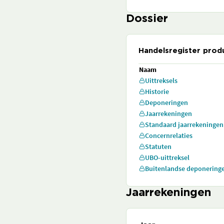
Dossier
Handelsregister prod
Naam
Uittreksels
Historie
Deponeringen
Jaarrekeningen
Standaard jaarrekeningen
Concernrelaties
Statuten
UBO-uittreksel
Buitenlandse deponering
Jaarrekeningen