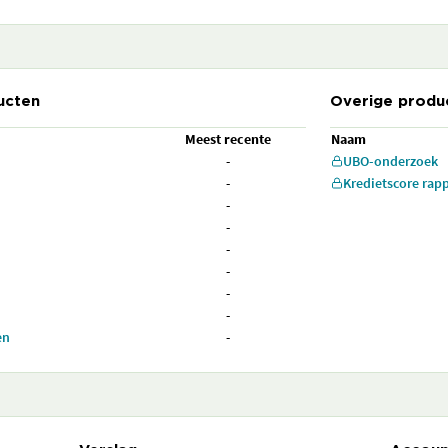
ucten
Overige produ
Meest recente
Naam
-
UBO-onderzoek
-
Kredietscore rap
-
-
-
-
-
-
en
-