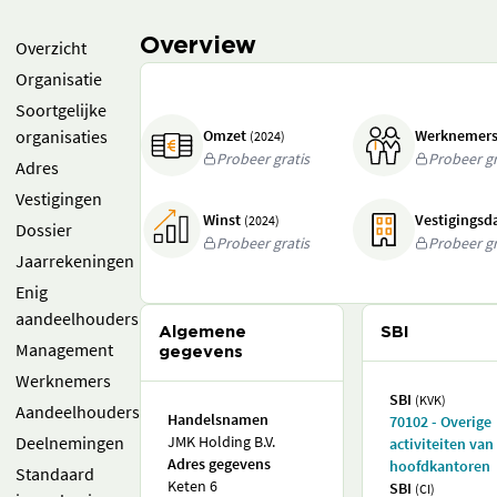
Overview
Overzicht
Organisatie
Soortgelijke
organisaties
Omzet
Werknemer
(2024)
Probeer gratis
Probeer gr
Adres
Vestigingen
Winst
Vestigings
(2024)
Dossier
Probeer gratis
Probeer gr
Jaarrekeningen
Enig
aandeelhouders
Algemene
SBI
Management
gegevens
Werknemers
SBI
(KVK)
Aandeelhouders
Handelsnamen
70102 - Overige
Deelnemingen
JMK Holding B.V.
activiteiten van
Adres gegevens
hoofdkantoren
Standaard
Keten 6
SBI
(CI)