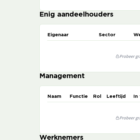
Enig aandeelhouders
Eigenaar
Sector
We
Probeer gra
Management
Naam
Functie
Rol
Leeftijd
In
Probeer gra
Werknemers