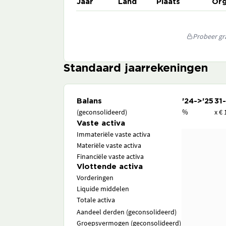
Jaar
Land
Plaats
Org
Probeer gra
Standaard jaarrekeningen
Balans
'24->'25
31
(geconsolideerd)
%
x € 
Vaste activa
Immateriële vaste activa
Materiële vaste activa
Financiële vaste activa
Vlottende activa
Vorderingen
Liquide middelen
Totale activa
Aandeel derden (geconsolideerd)
Groepsvermogen (geconsolideerd)