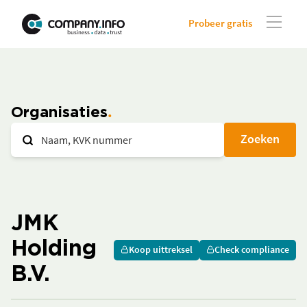
Probeer gratis
Organisaties
Zoeken
JMK
Holding
Koop uittreksel
Check compliance
B.V.