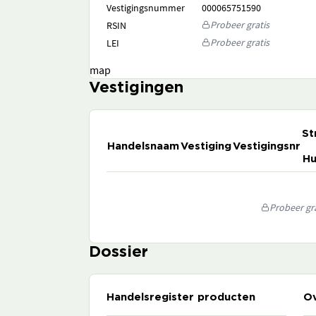
Vestigingsnummer
000065751590
Probeer gratis
RSIN
Probeer gratis
LEI
map
Vestigingen
St
Handelsnaam
Vestiging
Vestigingsnr
Hu
Probeer gra
Dossier
Handelsregister producten
Ov