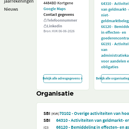
jaarrekeningen
4484BD Kortgene
64310 - Activite
Nieuws
Google Maps
van geldmarkt-
Contact gegevens
niet-
Telefoonnummer
geldmarktbeleg
Linkedin
66120 - Bemidd
Bron: KVK
06-06-2026
in effecten- en
goederencontra
66191 - Activite
van
administratiek
voor aandelen 
obligaties
Bekijk alle adresgegevens
Bekijk alle organisati
Organisatie
SBI
70102 - Overige activiteiten van h
(KVK)
SBI
64310 - Activiteiten van geldmarkt- 
66120 - Bemiddeling in effecten- en 
(CI)