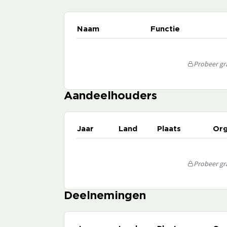
Naam
Functie
Probeer gra
Aandeelhouders
Jaar
Land
Plaats
Org
Probeer gra
Deelnemingen