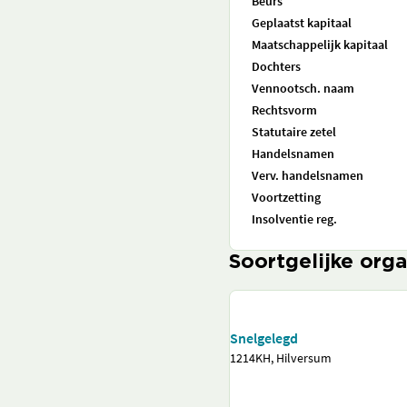
Beurs
Geplaatst kapitaal
Maatschappelijk kapitaal
Dochters
Vennootsch. naam
Rechtsvorm
Statutaire zetel
Handelsnamen
Verv. handelsnamen
Voortzetting
Insolventie reg.
Soortgelijke orga
Snelgelegd
1214KH, Hilversum