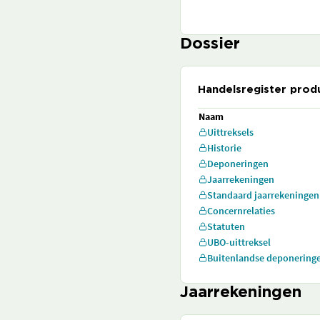
Dossier
Handelsregister prod
Naam
Uittreksels
Historie
Deponeringen
Jaarrekeningen
Standaard jaarrekeningen
Concernrelaties
Statuten
UBO-uittreksel
Buitenlandse deponering
Jaarrekeningen