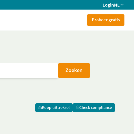
Login
NL
Probeer gratis
Zoeken
Koop uittreksel
Check compliance