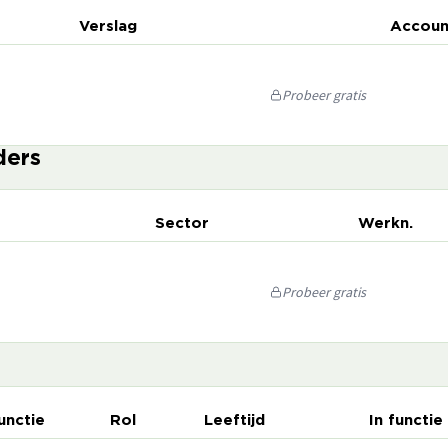
Verslag
Accoun
Probeer gratis
ders
Sector
Werkn.
Probeer gratis
unctie
Rol
Leeftijd
In functie