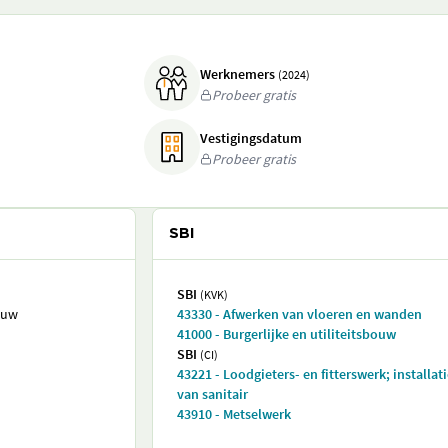
Werknemers
(2024)
Probeer gratis
Vestigingsdatum
Probeer gratis
SBI
SBI
(KVK)
ouw
43330 - Afwerken van vloeren en wanden
41000 - Burgerlijke en utiliteitsbouw
SBI
(CI)
43221 - Loodgieters- en fitterswerk; installat
van sanitair
43910 - Metselwerk