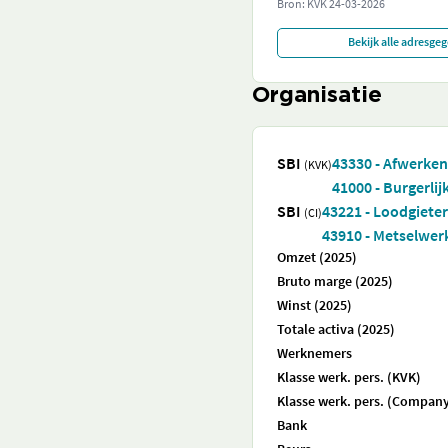
Bron: KVK
24-03-2026
Bekijk alle adresge
Organisatie
SBI
43330 - Afwerke
(KVK)
41000 - Burgerlij
SBI
43221 - Loodgieters
(CI)
43910 - Metselwer
Omzet (2025)
Bruto marge (2025)
Winst (2025)
Totale activa (2025)
Werknemers
Klasse werk. pers. (KVK)
Klasse werk. pers. (Company
Bank