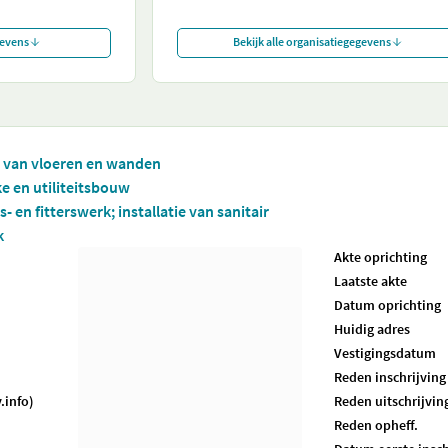
gevens
Bekijk alle organisatiegegevens
n van vloeren en wanden
ke en utiliteitsbouw
- en fitterswerk; installatie van sanitair
k
Akte oprichting
Laatste akte
Datum oprichting
Huidig adres
Vestigingsdatum
Reden inschrijving
.info)
Reden uitschrijvin
Reden opheff.