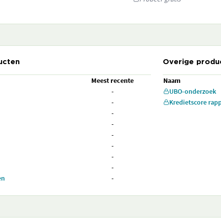
ucten
Overige produ
Meest recente
Naam
-
UBO-onderzoek
-
Kredietscore rap
-
-
-
-
-
-
en
-