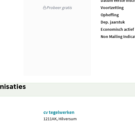
Datum eerste insch
Probeer gratis
Voortzetting
Opheffing
Dep. jaarstuk
Economisch actief
Non Mailing Indica
nisaties
cv tegelwerken
1211AK, Hilversum