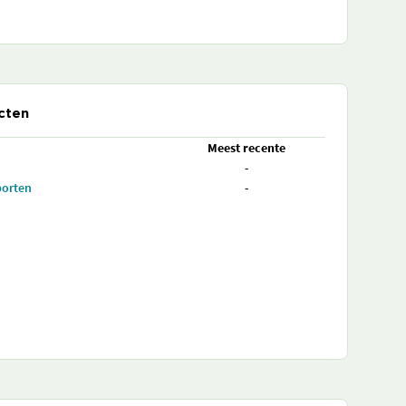
cten
Meest recente
-
porten
-