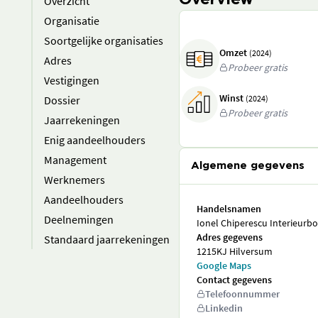
Overview
Overzicht
Organisatie
Soortgelijke organisaties
Omzet
(2024)
Adres
Probeer gratis
Vestigingen
Winst
Dossier
(2024)
Probeer gratis
Jaarrekeningen
Enig aandeelhouders
Management
Algemene gegevens
Werknemers
Aandeelhouders
Handelsnamen
Deelnemingen
Ionel Chiperescu Interieurb
Adres gegevens
Standaard jaarrekeningen
1215KJ Hilversum
Google Maps
Contact gegevens
Telefoonnummer
Linkedin