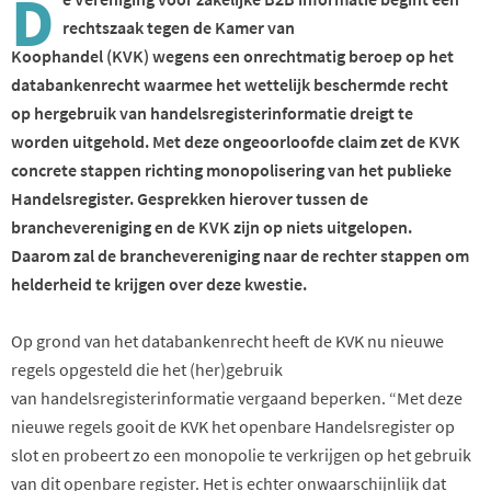
D
rechtszaak tegen de
Kamer van
Koophandel
(KVK)
wegens
een o
nrechtmatig beroep op het
databankenrecht
waarmee h
et wettelijk beschermde recht
op
hergebruik van handelsregisterinformatie
dreig
t
te
worden
uitgehold
.
Met deze
ongeoorloofde
claim z
et de KVK
concrete stappen richting monopolisering van het publieke
Handelsregister
.
Gesprekken hierover tussen de
branchevereniging en de KVK zijn op niets uitgelopen
.
Daarom
zal
de branchevereniging naar de rechter
stappen
om
helderheid te krijgen over de
ze kwestie.
Op grond van het databankenrecht heeft de KVK nu nieuwe
regels opgesteld die het (her)gebruik
van
h
andelsregisterinformatie vergaand beperken. “Met deze
nieuwe regels
gooit de KVK het openbare Handelsregister op
slot en
probeert zo
een monopolie te verkrijgen op het gebruik
van
dit
openbare register.
Het is echter onwaarschijnlijk dat