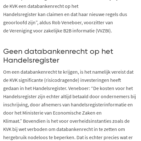
d
e
K
V
K een
databankenrecht op het
Handelsregister
kan
claimen
en dat haar nieuwe regels dus
geoorloofd zijn
”, aldus Rob Veneboer, voorzitter van
de
Vereniging voor
z
akelijke B2B
i
nformatie
(VVZBI)
.
Geen databankenrecht op het
Handelsregister
Om een databankenrecht te krijgen, is
het namelijk
vereist dat
de K
V
K
significante (
risicodragende
)
investeringen heeft
gedaan
in het Handelsregister.
Veneboer: “
De kosten voor het
Handelsregister zijn echter
altijd
betaald door
ondernemers
bij
inschrijving, door afnemers van handelsregisterinformatie en
door
het Ministerie van Economische Zaken en
Klimaat.
”
Bovendien is het voor overheidsinstanties zoals de
KVK
bij wet verboden
om
databankenrecht in
te
zetten om
hergebruik nodeloos te beperken
.
Dat is echter precies wat
er