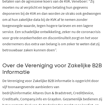
betalen van de agressieve koers van de KVK. Veneboer: “Zij
moeten nu al verplicht en tegen betaling
hun gegevens
deponeren bij de KVK en
dan worden ze straks ook gedwongen
om
al hun zakelijke data bij de KVK af
te
nemen zonder
toegevoegde waarde, tegen hogere tarieven en
een
lagere
service
. Een schadelijke ontwikkeling, zeker nu de coronacrisis
voor grote onzekerheden en discontinuïteit zorgt en het voor
ondernemers dus extra van belang is om zeker te weten dat zij
betrouwbaar zaken kunnen doen”.
Over de Vereniging voor Zakelijke B2B
Informatie
De Vereniging voor Zakelijke B2B informatie is opgericht door
vijf toonaangevende aanbieders van
bedrijfsinformatie:
Altares
Dun &
Bradstreet
,
Credit
D
evice
,
Creditsafe
,
Company.info en Graydon.
Gezamenlijk bedienen zij
het overgrote deel
van de Nederlandse markt voor krediet- en