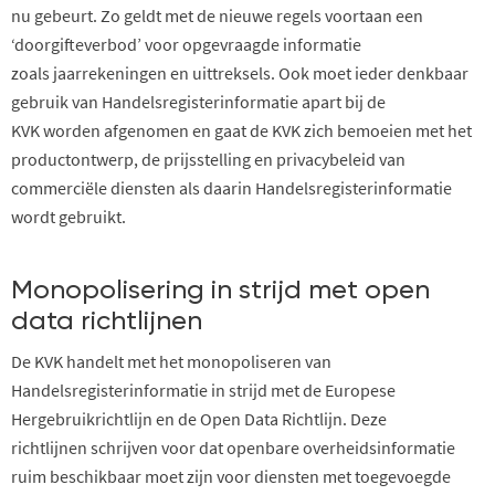
nu gebeurt
.
Zo geldt
met de nieuwe regels
voortaan
een
‘doorgifteverbod’
voor opgevraagde
informatie
zoals
jaarre
keningen en uittreksels. Ook
moet ied
er denkbaar
gebruik van Han
de
lsregisterinformatie apart bij de
KVK
worden
afgenomen en gaat de KVK zich bemoeien met het
productontwerp, de prijsstelling en
privacybeleid
van
commerciële diensten als daarin Handelsregisterinformatie
wordt gebruikt.
Monopolisering in strijd met open
data richtlijnen
De KVK handelt
met het monopoliseren van
Handelsregisterinformatie
in strijd met
de Europese
Hergebruikrichtlijn en de Open Data Richtlijn
. Deze
richtlijnen
schrijven voor
dat openbare overheidsinformatie
ruim beschikbaar moet zijn voor diensten met toegevoegde