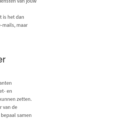
iensten van jouw
 is het dan
e-mails, maar
er
lanten
et- en
 kunnen zetten.
r van de
En bepaal samen