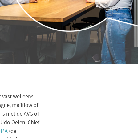
r vast wel eens
gne, mailflow of
 is met de AVG of
 Udo Oelen, Chief
DMA
(de