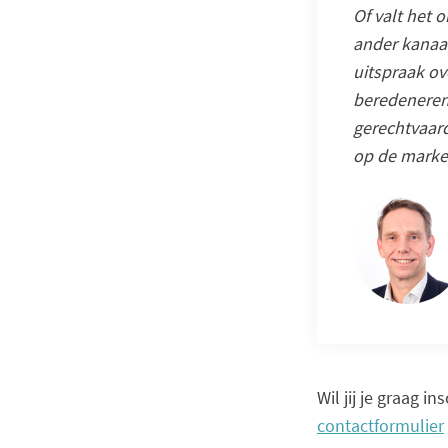
Of valt het 
ander kanaal
uitspraak ov
beredeneren
gerechtvaard
op de market
Wil jij je graag i
contactformulier