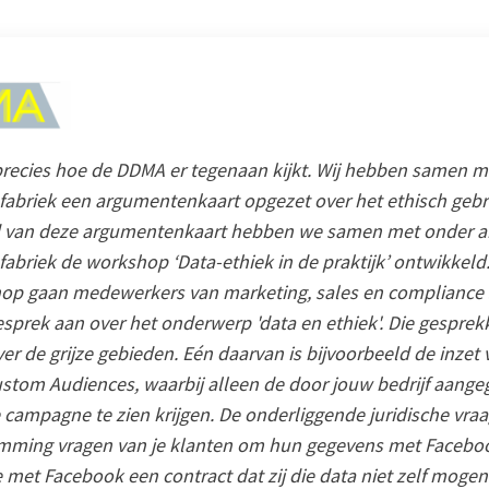
precies hoe de DDMA er tegenaan kijkt. Wij hebben samen m
abriek een argumentenkaart opgezet over het ethisch gebru
 van deze argumentenkaart hebben we samen met onder a
briek de workshop ‘Data-ethiek in de praktijk’ ontwikkeld.
op gaan medewerkers van marketing, sales en complianc
esprek aan over het onderwerp 'data en ethiek'. Die gesprek
er de grijze gebieden. Eén daarvan is bijvoorbeeld de inzet 
stom Audiences, waarbij alleen de door jouw bedrijf aang
campagne te zien krijgen. De onderliggende juridische vraag
emming vragen van je klanten om hun gegevens met Faceboo
e met Facebook een contract dat zij die data niet zelf moge