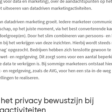
g voor data en marketing), over de aandachtspunten op het
t uitvoeren van datadriven marketingactiviteiten.
van datadriven marketing groeit. Iedere marketeer communi
schap, op het juiste moment, via het best converterende ka
doelgroep(en). Door het slim combineren van persoons- en 
n bij het verkrijgen van deze inzichten. Hierbij wordt steed
mag’ opgezocht. Bedrijven hebben zich tenslotte gewoon t
 wet- en regelgeving. Dit zorgt soms voor een aantal beper
e data te verkrijgen is. Bij sommige marketeers ontstaat hi
- en regelgeving, zoals de AVG, voor hen een sta-in-de-weg
lingen te realiseren.
het privacy bewustzijn bij
gactiviteiten