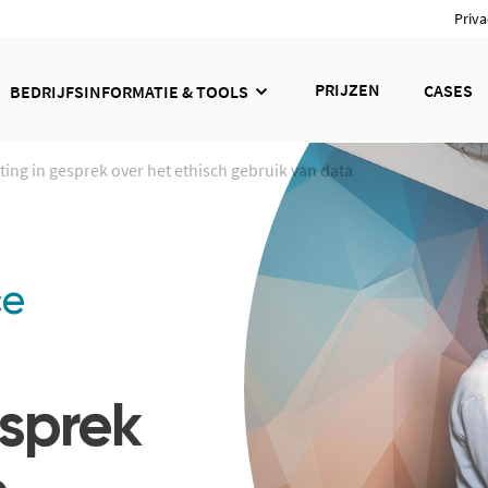
Priva
PRIJZEN
CASES
BEDRIJFSINFORMATIE & TOOLS
ng in gesprek over het ethisch gebruik van data
ce
esprek