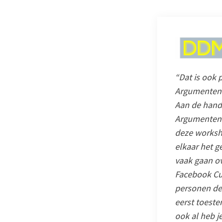
“Dat is ook 
Argumentenf
Aan de hand
Argumentenfa
deze worksh
elkaar het g
vaak gaan ov
Facebook Cu
personen de 
eerst toest
ook al heb j