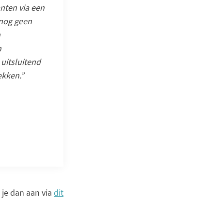
nten via een
 nog geen
n
n
 uitsluitend
ekken.”
d je dan aan via
dit