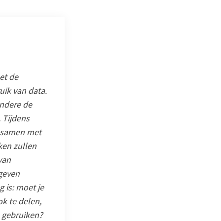
et de
ik van data.
ndere de
 Tijdens
e samen met
ken zullen
van
egeven
 is: moet je
k te delen,
n gebruiken?