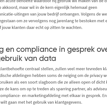
n acute behoefte waardoor hij gebruik wil maken van de d
 op akkoord, maar wil in de kern eigenlijk helemaal geen
catie-uitingen van jouw bedrijf ontvangen. Volgens de wet
egestaan om ze vervolgens nog jarenlang te bestoken met 
of jouw klanten daar echt op zitten te wachten.
g en compliance in gesprek ov
gebruik van data
klantbehoefte centraal stellen, zullen veel meer tevreden k
dische afdelingen hebben soms de neiging om de privacy w
bruiken als een soort slagboom die ze alleen open of dicht
 de kans om op te treden als sparring partner, als adviseu
 compliance- en marketingafdeling met elkaar in gesprek. 
 wilt gaan met het gebruik van klantgegevens.