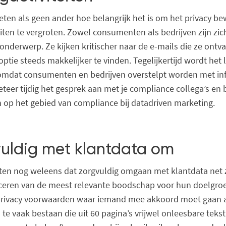
weten als geen ander hoe belangrijk het is om het privacy bew
iten te vergroten. Zowel consumenten als bedrijven zijn zic
onderwerp. Ze kijken kritischer naar de e-mails die ze ont
optie steeds makkelijker te vinden. Tegelijkertijd wordt het
n omdat consumenten en bedrijven overstelpt worden met in
teer tijdig het gesprek aan met je compliance collega’s en
op het gebied van compliance bij datadriven marketing.
uldig met klantdata om
ten nog weleens dat zorgvuldig omgaan met klantdata net z
ceren van de meest relevante boodschap voor hun doelgro
privacy voorwaarden waar iemand mee akkoord moet gaan als
l te vaak bestaan die uit 60 pagina’s vrijwel onleesbare tekst