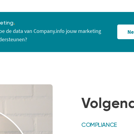
eting
.
oe de data van Company.info jouw marketing
Ne
ndersteunen?
Volgend
COMPLIANCE