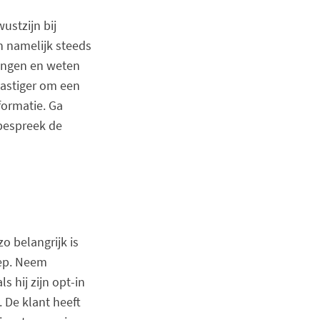
ustzijn bij
h namelijk steeds
vangen en weten
 lastiger om een
formatie. Ga
 bespreek de
o belangrijk is
ep. Neem
 hij zijn opt-in
. De klant heeft