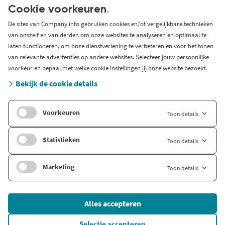
KVK serviceprovider
Cookie voorkeuren
.
Werken bij Company.info
De sites van Company.info gebruiken cookies en/of vergelijkbare technieken
van onszelf en van derden om onze websites te analyseren en optimaal te
Blog
laten functioneren, om onze dienstverlening te verbeteren en voor het tonen
Support
van relevante advertenties op andere websites. Selecteer jouw persoonlijke
Systeem status en storingen
voorkeur en bepaal met welke cookie instellingen jij onze website bezoekt.
Gratis bedrijfsinformatie
Bekijk de cookie details
Zoek branche-informatie
Voorkeuren
Toon details
Internationaal
Company.info Deutschland
Statistieken
Toon details
Company.info English
Marketing
Toon details
© 2026 Company Info
Alles accepteren
Onderdeel van
FD Mediagroep
Algemene voorwaarden
Selectie accepteren