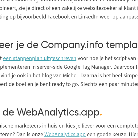
neert, zie je direct of een zakelijke websitezoeker al klant i
rgeting op bijvoorbeeld Facebook en LinkedIn weer op aanpas
lleer je de Company.info templa
ft
een stappenplan uitgeschreven
voor hoe je het script va
plementeren in server-side Google Tag Manager. Daarvoor h
vind je ook in het blog van Michel. Daarna is het heel simpel
eert de boel en je bent ready to go. Slechts een paar minut
r de WebAnalytics.app
.
nische marketeers in huis en kies je liever voor een complete
teren? Dan is onze
WebAnalytics.app
een goede keuze. Hier