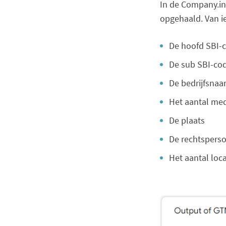
In de Company.in
opgehaald. Van ied
De hoofd SBI-
De sub SBI-co
De bedrijfsna
Het aantal me
De plaats
De rechtspers
Het aantal loca