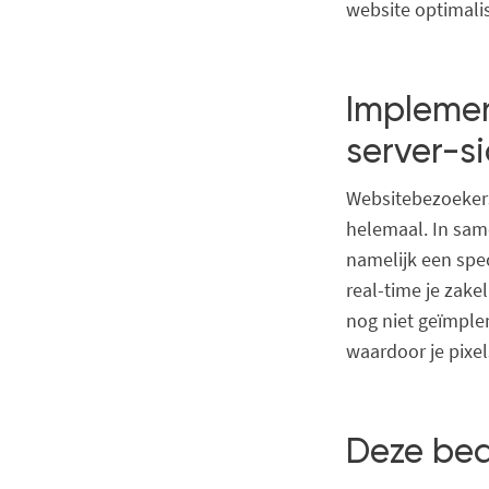
website optimali
Implemen
server-s
Websitebezoekers 
helemaal. In same
namelijk een spe
real-time je zake
nog niet geïmplem
waardoor je pixels
Deze bedr