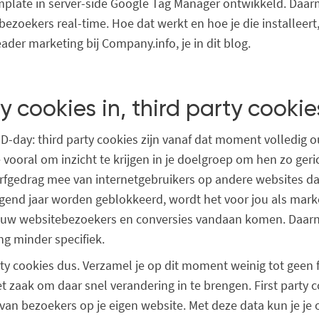
plate in server-side Google Tag Manager ontwikkeld. Daarm
bezoekers real-time. Hoe dat werkt en hoe je die installeert,
ader marketing bij Company.info, je in dit blog.
ty cookies in, third party cookie
 D-day: third party cookies zijn vanaf dat moment volledig o
 vooral om inzicht te krijgen in je doelgroep om hen zo geric
urfgedrag mee van internetgebruikers op andere websites dan
gend jaar worden geblokkeerd, wordt het voor jou als marke
ouw websitebezoekers en conversies vandaan komen. Daar
ng minder specifiek.
rty cookies dus. Verzamel je op dit moment weinig tot geen f
et zaak om daar snel verandering in te brengen. First party 
an bezoekers op je eigen website. Met deze data kun je je o