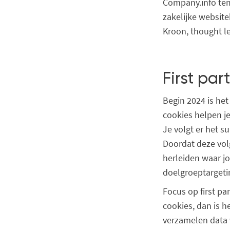
Company.info tem
zakelijke website
Kroon, thought le
First par
Begin 2024 is het
cookies helpen je
Je volgt er het s
Doordat deze vol
herleiden waar j
doelgroeptargeti
Focus op first pa
cookies, dan is h
verzamelen data v