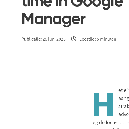
time in Google
Manager
Publicatie:
26 juni 2023
Leestijd: 5 minuten
H
et ei
aang
stra
adve
leg de focus op h