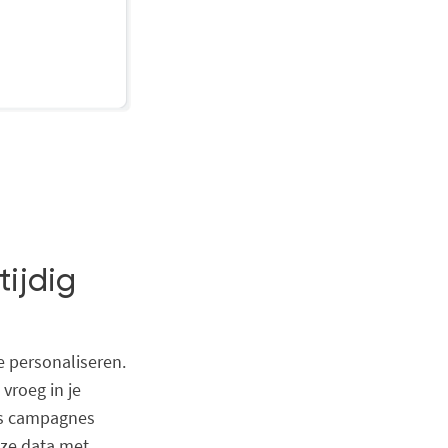
tijdig
e personaliseren.
 vroeg in je
ns campagnes
eze data met