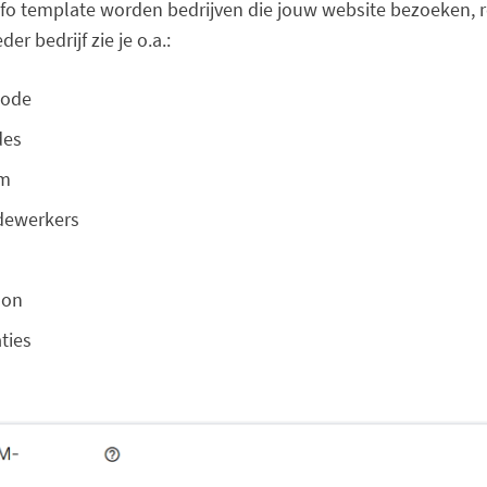
fo template worden bedrijven die jouw website bezoeken, r
er bedrijf zie je o.a.:
code
des
am
dewerkers
oon
ties