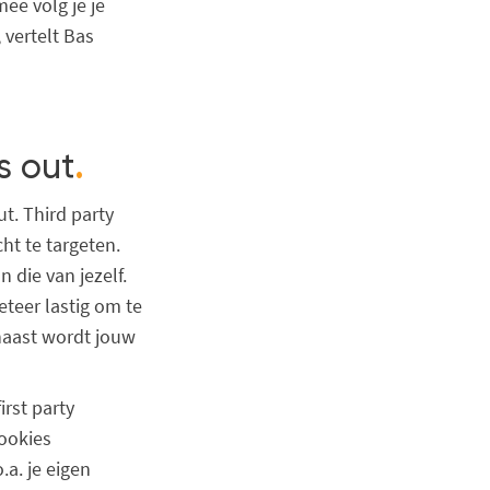
ee volg je je
 vertelt Bas
s out
.
ut. Third party
ht te targeten.
 die van jezelf.
teer lastig om te
naast wordt jouw
irst party
cookies
.a. je eigen