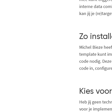
interne data combi
kan jij je (re)ta
Zo insta
Michel Bieze hee
template kunt im
code nodig. Deze 
code in, configur
Kies voo
Heb jij geen tech
voor je implemen