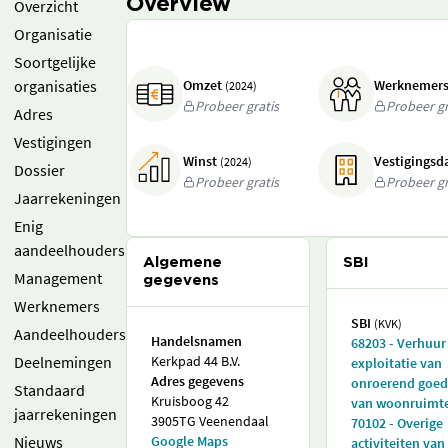
Overview
Overzicht
Organisatie
Soortgelijke
organisaties
Omzet
Werknemer
(2024)
Probeer gratis
Probeer gr
Adres
Vestigingen
Winst
Vestigings
(2024)
Dossier
Probeer gratis
Probeer gr
Jaarrekeningen
Enig
aandeelhouders
Algemene
SBI
Management
gegevens
Werknemers
SBI
(KVK)
Aandeelhouders
Handelsnamen
68203 - Verhuur
Deelnemingen
Kerkpad 44 B.V.
exploitatie van
Adres gegevens
onroerend goed 
Standaard
Kruisboog 42
van woonruimt
jaarrekeningen
3905TG Veenendaal
70102 - Overige
Nieuws
Google Maps
activiteiten van