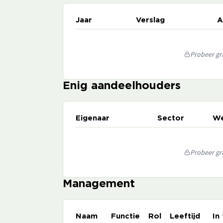
Jaar
Verslag
A
Probeer gra
Enig aandeelhouders
Eigenaar
Sector
We
Probeer gra
Management
Naam
Functie
Rol
Leeftijd
In