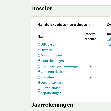
Dossier
Handelsregister producten
Ov
Meest
N
Naam
recente
Uittreksels
-
Historie
-
Deponeringen
-
Jaarrekeningen
-
Standaard jaarrekeningen
-
Concernrelaties
-
Statuten
-
UBO-uittreksel
-
Buitenlandse
-
deponeringen
Jaarrekeningen