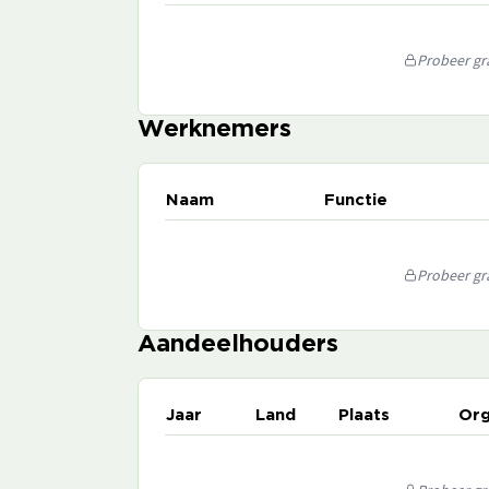
Probeer gra
Werknemers
Naam
Functie
Probeer gra
Aandeelhouders
Jaar
Land
Plaats
Org