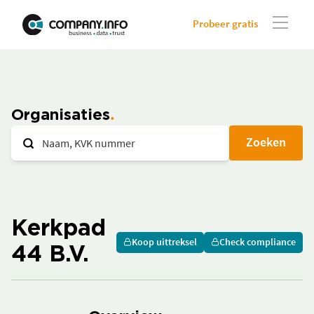
Probeer gratis
Organisaties
Zoeken
Kerkpad
Koop uittreksel
Check compliance
44 B.V.