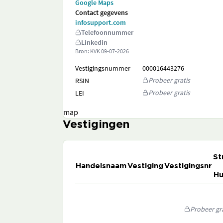
Google Maps
Contact gegevens
infosupport.com
Telefoonnummer
Linkedin
Bron: KVK
09-07-2026
Vestigingsnummer
000016443276
Probeer gratis
RSIN
Probeer gratis
LEI
map
Vestigingen
St
Handelsnaam
Vestiging
Vestigingsnr
Hu
Probeer gra