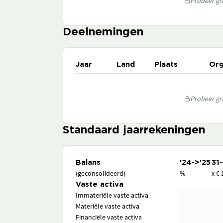
Probeer gra
Deelnemingen
Jaar
Land
Plaats
Org
Probeer gra
Standaard jaarrekeningen
Balans
'24->'25
31
(geconsolideerd)
%
x € 
Vaste activa
Immateriële vaste activa
Materiële vaste activa
Financiële vaste activa