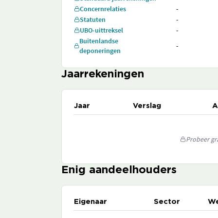
Concernrelaties
-
Statuten
-
UBO-uittreksel
-
Buitenlandse
-
deponeringen
Jaarrekeningen
Jaar
Verslag
A
Probeer gra
Enig aandeelhouders
Eigenaar
Sector
We