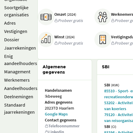
Soortgelijke
organisaties
Omzet
Werknemer
(2024)
Probeer gratis
Probeer gr
Adres
Vestigingen
Winst
Vestigings
(2024)
Dossier
Probeer gratis
Probeer gr
Jaarrekeningen
Enig
aandeelhouders
Algemene
SBI
Management
gegevens
Werknemers
SBI
(KVK)
Aandeelhouders
Handelsnamen
85510 - Sport- e
Deelnemingen
!kbeweeg
recreatieonderw
Adres gegevens
53202 - Activite
Standaard
2023TD Haarlem
van koeriers
jaarrekeningen
Google Maps
79120 - Activite
Contact gegevens
van reisorganis
Telefoonnummer
SBI
(CI)
Linkedin
93194 - Activite